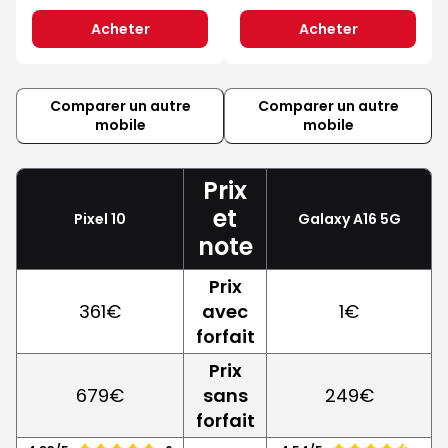
Acheter
Acheter
Comparer un autre
Comparer un autre
mobile
mobile
Prix
et
Pixel 10
Galaxy A16 5G
note
Prix
361€
avec
1€
forfait
Prix
679€
sans
249€
forfait