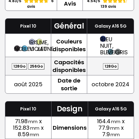
4.83/5
6
4.54/5
Avis
avis
139 avis
Général
Pixel 10
Galaxy A16 5G
BLEU
Couleurs
IRIS,
LIME,
NUIT,
NOIR
BLEU
VIOLET
JAUNE
disponibles
BLEU
VERT
GRIS
Capacités
128Go
256Go
128Go
disponibles
Date de
août 2025
octobre 2024
sortie
Design
Pixel 10
Galaxy A16 5G
71.98
x
164.4
x
mm
mm
152.83
x
Dimensions
77.9
x
mm
mm
8.59
7.9
mm
mm