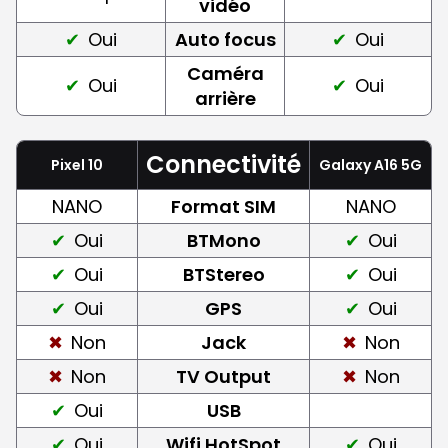
vidéo
Oui
Auto focus
Oui
Caméra
Oui
Oui
arrière
Connectivité
Pixel 10
Galaxy A16 5G
NANO
Format SIM
NANO
Oui
BTMono
Oui
Oui
BTStereo
Oui
Oui
GPS
Oui
Non
Jack
Non
Non
TV Output
Non
Oui
USB
Oui
Wifi HotSpot
Oui