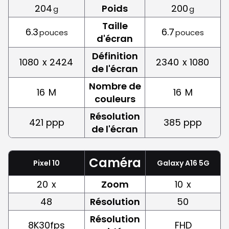
204
Poids
200
g
g
Taille
6.3
6.7
pouces
pouces
d'écran
Définition
1080
x 2424
2340
x 1080
de l'écran
Nombre de
16
M
16
M
couleurs
Résolution
421 ppp
385 ppp
de l'écran
Caméra
Pixel 10
Galaxy A16 5G
20
x
Zoom
10
x
48
Résolution
50
Résolution
8K30fps
FHD