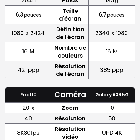
204
Poids
195
g
g
Taille
6.3
6.7
pouces
pouces
d'écran
Définition
1080
x 2424
2340
x 1080
de l'écran
Nombre de
16
M
16
M
couleurs
Résolution
421 ppp
385 ppp
de l'écran
Caméra
Pixel 10
Galaxy A36 5G
20
x
Zoom
10
48
Résolution
50
Résolution
8K30fps
UHD 4K
vidéo