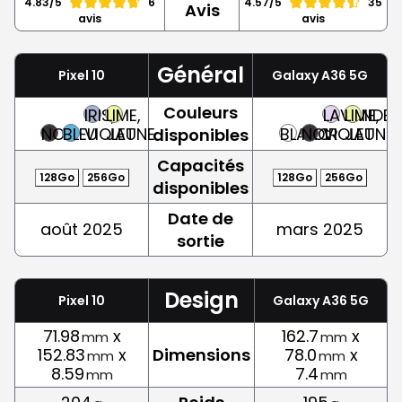
4.83/5
6
4.57/5
35
Avis
avis
avis
Général
Pixel 10
Galaxy A36 5G
Couleurs
IRIS,
LIME,
LAVANDE,
LIME,
NOIR
BLEU
VIOLET
JAUNE
BLANC
NOIR
VIOLET
JAUNE
disponibles
Capacités
128Go
256Go
128Go
256Go
disponibles
Date de
août 2025
mars 2025
sortie
Design
Pixel 10
Galaxy A36 5G
71.98
x
162.7
x
mm
mm
152.83
x
Dimensions
78.0
x
mm
mm
8.59
7.4
mm
mm