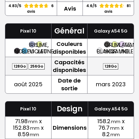
4.83/5
6
4.6/5
81
Avis
avis
avis
Général
Pixel 10
Galaxy A54 5G
Couleurs
IRIS,
LIME,
GRAPHITE,
LIME,
LAVAND
NOIR
BLEU
VIOLET
JAUNE
BLANC
NOIR
JAUNE
VIOLET
disponibles
Capacités
128Go
256Go
128Go
disponibles
Date de
août 2025
mars 2023
sortie
Design
Pixel 10
Galaxy A54 5G
71.98
x
158.2
x
mm
mm
152.83
x
Dimensions
76.7
x
mm
mm
8.59
8.2
mm
mm