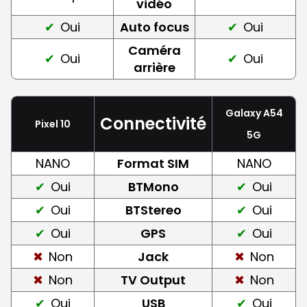
vidéo
Oui
Auto focus
Oui
Caméra
Oui
Oui
arrière
Galaxy A54
Connectivité
Pixel 10
5G
NANO
Format SIM
NANO
Oui
BTMono
Oui
Oui
BTStereo
Oui
Oui
GPS
Oui
Non
Jack
Non
Non
TV Output
Non
Oui
USB
Oui