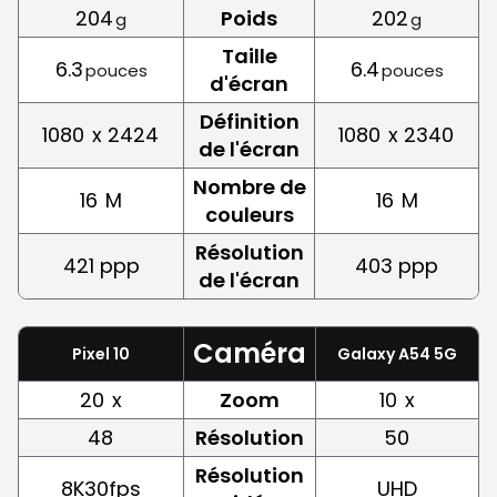
204
Poids
202
g
g
Taille
6.3
6.4
pouces
pouces
d'écran
Définition
1080
x 2424
1080
x 2340
de l'écran
Nombre de
16
M
16
M
couleurs
Résolution
421 ppp
403 ppp
de l'écran
Caméra
Pixel 10
Galaxy A54 5G
20
x
Zoom
10
x
48
Résolution
50
Résolution
8K30fps
UHD