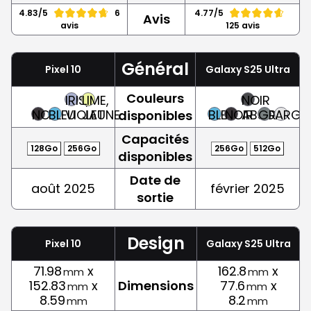
4.83/5
6
4.77/5
Avis
avis
125 avis
Général
Pixel 10
Galaxy S25 Ultra
Couleurs
IRIS,
LIME,
NOIR
NOIR
BLEU
VIOLET
JAUNE
BLEU
NOIR
ABSOLU
GRIS
ARGE
disponibles
Capacités
128Go
256Go
256Go
512Go
disponibles
Date de
août 2025
février 2025
sortie
Design
Pixel 10
Galaxy S25 Ultra
71.98
x
162.8
x
mm
mm
152.83
x
Dimensions
77.6
x
mm
mm
8.59
8.2
mm
mm