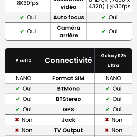
8K30fps
4320) | @30fps
vidéo
Oui
Auto focus
Oui
Caméra
Oui
Oui
arrière
Galaxy S25
Connectivité
Pixel 10
Ultra
NANO
Format SIM
NANO
Oui
BTMono
Oui
Oui
BTStereo
Oui
Oui
GPS
Oui
Non
Jack
Non
Non
TV Output
Non