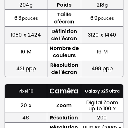
204
Poids
218
g
g
Taille
6.3
6.9
pouces
pouces
d'écran
Définition
1080
x 2424
3120
x 1440
de l'écran
Nombre de
16
M
16
M
couleurs
Résolution
421 ppp
498 ppp
de l'écran
Caméra
Pixel 10
Galaxy S25 Ultra
Digital Zoom
20
x
Zoom
up to 100
x
48
Résolution
200
Résolution
UHD 8K (7680
x