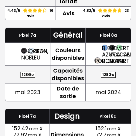
forfait
4.43/5
16
4.82/5
23
Avis
avis
avis
Général
Pixel 7a
Pixel 8a
BLEU
NOIR
VERT
Couleurs
CHARBON,
OCEAN,
AZUR,
VOLCANIQ
ALOE,
NOIR
BLEU
disponibles
PORCELAINE
BLEU
NOIR
VERT
Capacités
128Go
128Go
disponibles
Date de
mai 2023
mai 2024
sortie
Design
Pixel 7a
Pixel 8a
152.42
x
152.1
x
mm
mm
72.92
x
Dimensions
72.7
x
mm
mm