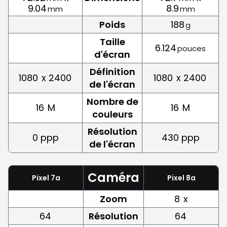
9.04
8.9
mm
mm
Poids
188
g
Taille
6.124
pouces
d'écran
Définition
1080
x 2400
1080
x 2400
de l'écran
Nombre de
16
M
16
M
couleurs
Résolution
0 ppp
430 ppp
de l'écran
Caméra
Pixel 7a
Pixel 8a
Zoom
8
x
64
Résolution
64