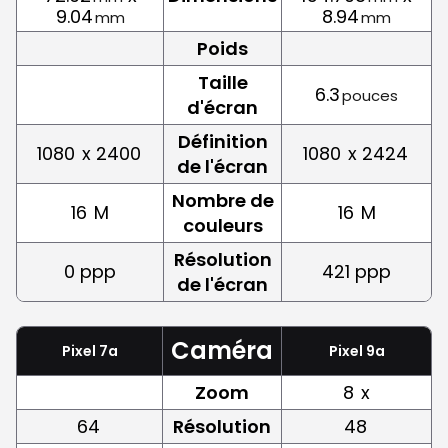
9.04
8.94
mm
mm
Poids
Taille
6.3
pouces
d'écran
Définition
1080
x 2400
1080
x 2424
de l'écran
Nombre de
16
M
16
M
couleurs
Résolution
0 ppp
421 ppp
de l'écran
Caméra
Pixel 7a
Pixel 9a
Zoom
8
x
64
Résolution
48