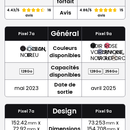
forfait
4.43/5
16
4.86/5
15
Avis
avis
avis
Général
Pixel 7a
Pixel 9a
NOIR
ROSE
Couleurs
CHARBON,
OCEAN,
VOLCANIQUE,
IRIS,
PIVOINE,
NOIR
BLEU
disponibles
NOIR
VIOLET
ROSE
PORCEL
Capacités
128Go
128Go
256Go
disponibles
Date de
mai 2023
avril 2025
sortie
Design
Pixel 7a
Pixel 9a
152.42
x
73.253
x
mm
mm
72.92
x
Dimensions
154.708
x
mm
mm