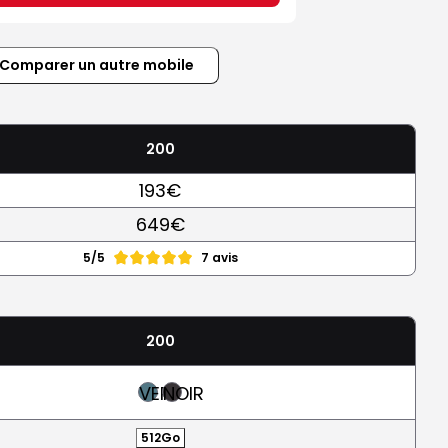
Comparer un autre mobile
200
193€
649€
5/5
7 avis
200
VERT
NOIR
512Go