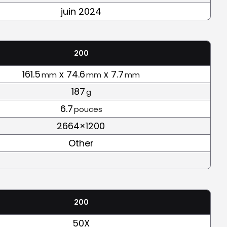
juin 2024
200
161.5
x 74.6
x 7.7
mm
mm
mm
187
g
6.7
pouces
2664×1200
Other
200
50X