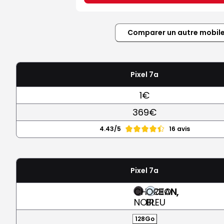
Comparer un autre mobil
Pixel 7a
1€
369€
4.43/5
16 avis
Pixel 7a
CHARBON,
OCEAN,
NOIR
BLEU
128Go