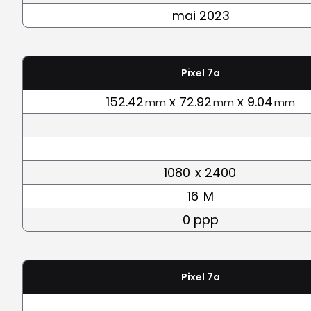
mai 2023
Pixel 7a
152.42
x 72.92
x 9.04
mm
mm
mm
1080
x 2400
16
M
0 ppp
Pixel 7a