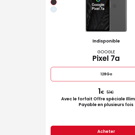
Indisponible
GOOGLE
Pixel 7a
128Go
1
€
51
Avec le forfait Offre spéciale Illi
Payable en plusieurs fois
Acheter