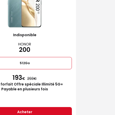
Indisponible
HONOR
200
512Go
193
€
293
 forfait Offre spéciale Illimité 5G+
Payable en plusieurs fois
Acheter