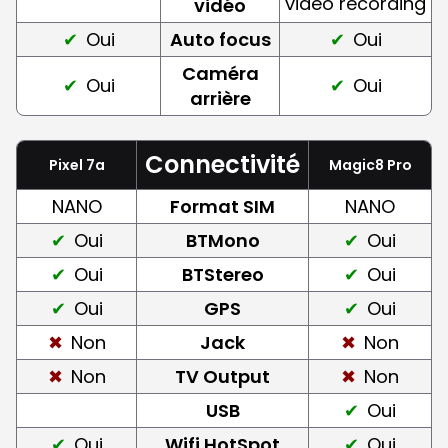
video recording
vidéo
Oui
Auto focus
Oui
Caméra
Oui
Oui
arrière
Connectivité
Pixel 7a
Magic8 Pro
NANO
Format SIM
NANO
Oui
BTMono
Oui
Oui
BTStereo
Oui
Oui
GPS
Oui
Non
Jack
Non
Non
TV Output
Non
USB
Oui
Oui
Wifi HotSpot
Oui