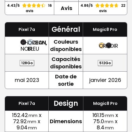
4.43/5
16
4.86/5
22
Avis
avis
avis
Général
Pixel 7a
Magic8 Pro
Couleurs
CHARBON,
OCEAN,
OR
NOIR
NOIR
BLEU
disponibles
Capacités
128Go
512Go
disponibles
Date de
mai 2023
janvier 2026
sortie
Design
Pixel 7a
Magic8 Pro
152.42
x
161.15
x
mm
mm
72.92
x
Dimensions
75.0
x
mm
mm
9.04
8.4
mm
mm