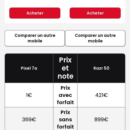
Acheter
Acheter
Comparer un autre
Comparer un autre
mobile
mobile
Prix
et
Pixel 7a
Razr 50
note
Prix
1€
avec
421€
forfait
Prix
369€
sans
899€
forfait