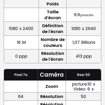
Poids
Taille
6.9
pouces
d'écran
Définition
1080
x 2400
1080
x 2640
de l'écran
Nombre de
16
M
1,07
Billions
couleurs
Résolution
0 ppp
413 ppp
de l'écran
Caméra
Pixel 7a
Razr 50
picture:10
x
Zoom
Video: 6
x
64
Résolution
50
Résolution