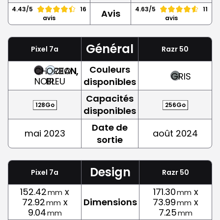
4.43/5
16
4.63/5
11
Avis
avis
avis
Général
Pixel 7a
Razr 50
Couleurs
CHARBON,
OCEAN,
GRIS
NOIR
BLEU
disponibles
Capacités
128Go
256Go
disponibles
Date de
mai 2023
août 2024
sortie
Design
Pixel 7a
Razr 50
152.42
x
171.30
x
mm
mm
72.92
x
Dimensions
73.99
x
mm
mm
9.04
7.25
mm
mm