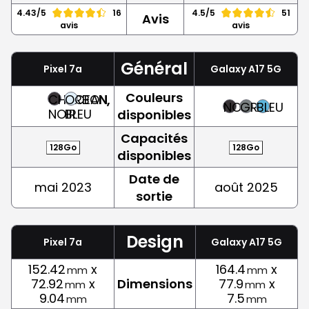
4.43/5
16
4.5/5
51
Avis
avis
avis
Général
Pixel 7a
Galaxy A17 5G
Couleurs
CHARBON,
OCEAN,
NOIR
GRIS
BLEU
NOIR
BLEU
disponibles
Capacités
128Go
128Go
disponibles
Date de
mai 2023
août 2025
sortie
Design
Pixel 7a
Galaxy A17 5G
152.42
x
164.4
x
mm
mm
72.92
x
Dimensions
77.9
x
mm
mm
9.04
7.5
mm
mm