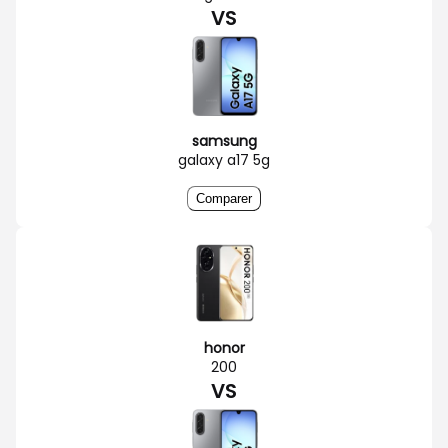
VS
samsung
galaxy a17 5g
Comparer
honor
200
VS