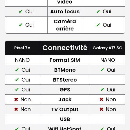
vidéo
Oui
Auto focus
Oui
Caméra
Oui
Oui
arrière
Connectivité
Pixel 7a
Galaxy A17 5G
NANO
Format SIM
NANO
Oui
BTMono
Oui
Oui
BTStereo
Oui
GPS
Oui
Non
Jack
Non
Non
TV Output
Non
USB
Oui
Wifi HotSpot
Oui