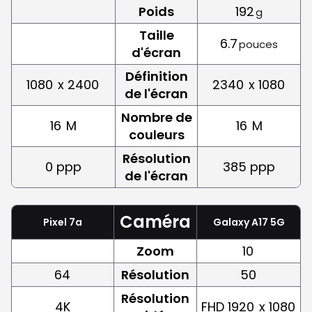
Poids
192
g
Taille
6.7
pouces
d'écran
Définition
1080
x 2400
2340
x 1080
de l'écran
Nombre de
16
M
16
M
couleurs
Résolution
0 ppp
385 ppp
de l'écran
Caméra
Pixel 7a
Galaxy A17 5G
Zoom
10
64
Résolution
50
Résolution
4K
FHD 1920
x 1080