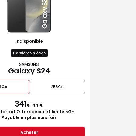
Indisponible
Dernières pièces
SAMSUNG
Galaxy S24
28Go
256Go
341
€
441
 forfait Offre spéciale Illimité 5G+
Payable en plusieurs fois
Acheter