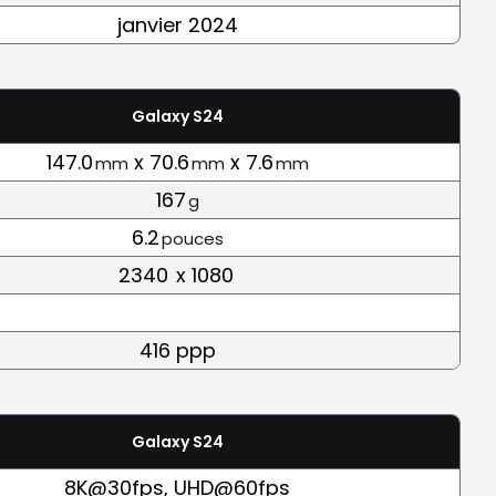
janvier 2024
Galaxy S24
147.0
x 70.6
x 7.6
mm
mm
mm
167
g
6.2
pouces
2340
x 1080
416 ppp
Galaxy S24
8K@30fps, UHD@60fps