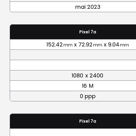
mai 2023
Pixel 7a
152.42
x 72.92
x 9.04
mm
mm
mm
1080
x 2400
16
M
0 ppp
Pixel 7a