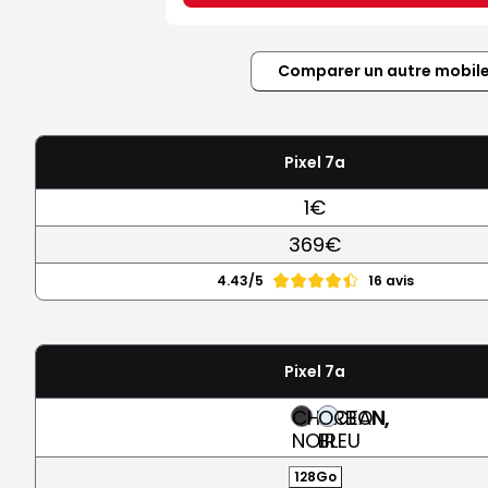
Comparer un autre mobil
Pixel 7a
1€
369€
4.43/5
16 avis
Pixel 7a
CHARBON,
OCEAN,
NOIR
BLEU
128Go