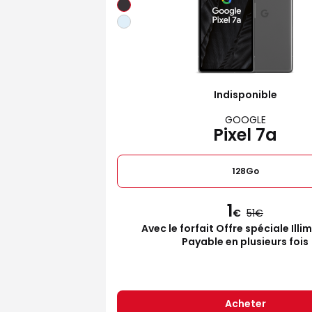
Indisponible
GOOGLE
Pixel 7a
128Go
1
€
51
Avec le forfait Offre spéciale Illi
Payable en plusieurs fois
Acheter