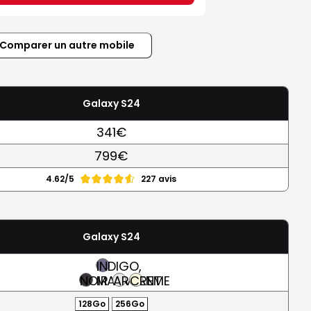
Comparer un autre mobile
Galaxy S24
341€
799€
4.62/5
227 avis
Galaxy S24
INDIGO,
NOIR
MAUVE
ARGENT
CREME
128Go
256Go