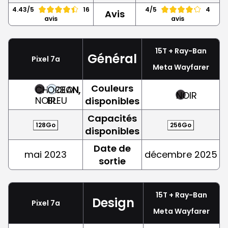
4.43/5
16
4/5
4
Avis
avis
avis
15T + Ray-Ban
Général
Pixel 7a
Meta Wayfarer
Couleurs
CHARBON,
OCEAN,
NOIR
NOIR
BLEU
disponibles
Capacités
128Go
256Go
disponibles
Date de
mai 2023
décembre 2025
sortie
15T + Ray-Ban
Design
Pixel 7a
Meta Wayfarer