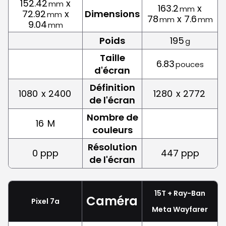
152.42
x
mm
163.2
x
mm
72.92
x
Dimensions
mm
78
x 7.6
mm
mm
9.04
mm
Poids
195
g
Taille
6.83
pouces
d'écran
Définition
1080
x 2400
1280
x 2772
de l'écran
Nombre de
16
M
couleurs
Résolution
0 ppp
447 ppp
de l'écran
15T + Ray-Ban
Caméra
Pixel 7a
Meta Wayfarer