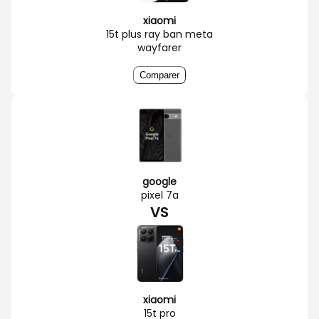
xiaomi
15t plus ray ban meta
wayfarer
Comparer
google
pixel 7a
VS
xiaomi
15t pro