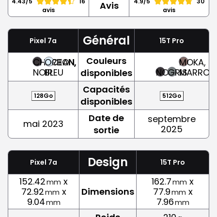
4.43/5
16
4.9/5
30
Avis
avis
avis
Général
Pixel 7a
15T Pro
Couleurs
CHARBON,
OCEAN,
MOKA,
NOIR
BLEU
NOIR
GRIS
MARRON
disponibles
Capacités
128Go
512Go
disponibles
Date de
septembre
mai 2023
2025
sortie
Design
Pixel 7a
15T Pro
152.42
x
162.7
x
mm
mm
72.92
x
Dimensions
77.9
x
mm
mm
9.04
7.96
mm
mm