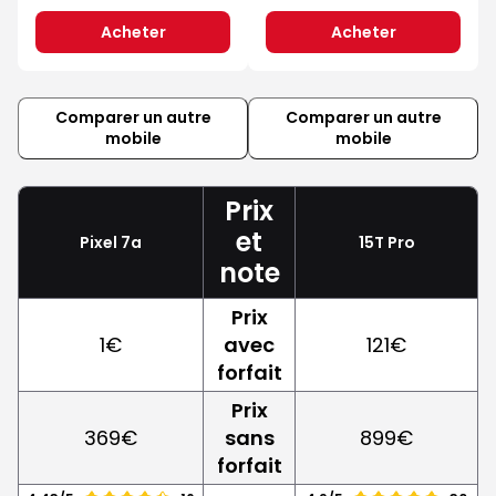
Acheter
Acheter
Comparer un autre
Comparer un autre
mobile
mobile
Prix
et
Pixel 7a
15T Pro
note
Prix
1€
avec
121€
forfait
Prix
369€
sans
899€
forfait