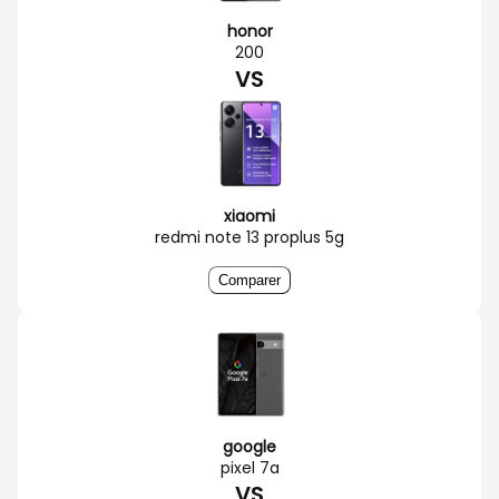
honor
200
VS
xiaomi
redmi note 13 proplus 5g
Comparer
google
pixel 7a
VS