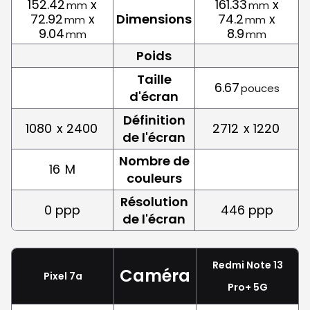
152.42
x
161.33
x
mm
mm
72.92
x
Dimensions
74.2
x
mm
mm
9.04
8.9
mm
mm
Poids
Taille
6.67
pouces
d'écran
Définition
1080
x 2400
2712
x 1220
de l'écran
Nombre de
16
M
couleurs
Résolution
0 ppp
446 ppp
de l'écran
Redmi Note 13
Caméra
Pixel 7a
Pro+ 5G