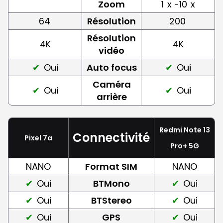
Zoom
1
x -10
x
64
Résolution
200
Résolution
4K
4K
vidéo
Oui
Auto focus
Oui
Caméra
Oui
Oui
arrière
Redmi Note 13
Connectivité
Pixel 7a
Pro+ 5G
NANO
Format SIM
NANO
Oui
BTMono
Oui
Oui
BTStereo
Oui
Oui
GPS
Oui