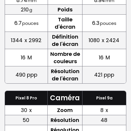
8.74
8.94
mm
mm
210
Poids
g
Taille
6.7
6.3
pouces
pouces
d'écran
Définition
1344
x 2992
1080
x 2424
de l'écran
Nombre de
16
M
16
M
couleurs
Résolution
490 ppp
421 ppp
de l'écran
Caméra
Pixel 8 Pro
Pixel 9a
30
x
Zoom
8
x
50
Résolution
48
Résolution