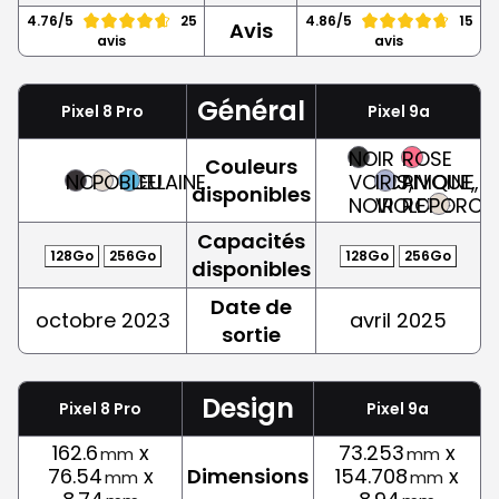
4.76/5
25
4.86/5
15
Avis
avis
avis
Général
Pixel 8 Pro
Pixel 9a
NOIR
ROSE
Couleurs
NOIR
PORCELAINE
BLEU
VOLCANIQUE,
IRIS,
PIVOINE,
disponibles
NOIR
VIOLET
ROSE
PORCEL
Capacités
128Go
256Go
128Go
256Go
disponibles
Date de
octobre 2023
avril 2025
sortie
Design
Pixel 8 Pro
Pixel 9a
162.6
x
73.253
x
mm
mm
76.54
x
Dimensions
154.708
x
mm
mm