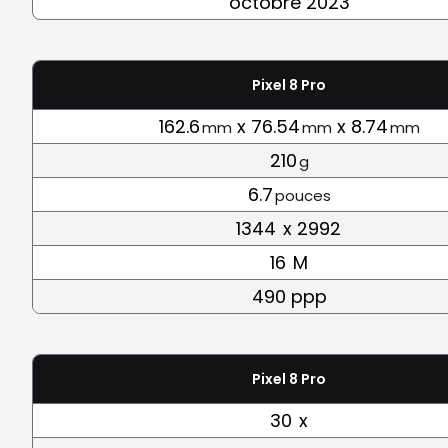
octobre 2023
Pixel 8 Pro
162.6
x 76.54
x 8.74
mm
mm
mm
210
g
6.7
pouces
1344
x 2992
16
M
490 ppp
Pixel 8 Pro
30
x