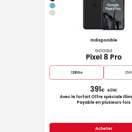
Indisponible
GOOGLE
Pixel 8 Pro
128Go
25
391
€
491
Avec le forfait Offre spéciale Illi
Payable en plusieurs fois
Acheter