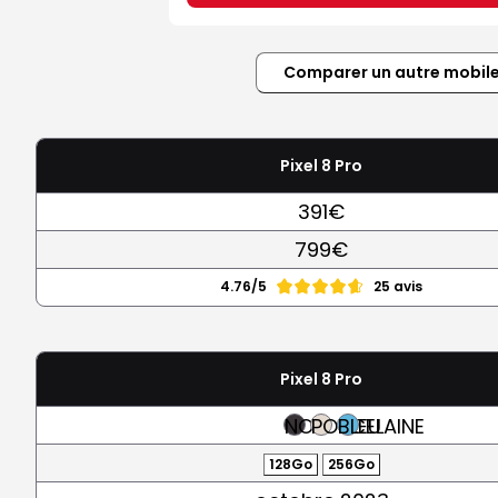
Comparer un autre mobil
Pixel 8 Pro
391€
799€
4.76/5
25 avis
Pixel 8 Pro
NOIR
PORCELAINE
BLEU
128Go
256Go