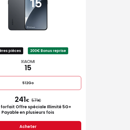
ères pièces
200€ Bonus reprise
XIAOMI
15
512Go
241
€
571
 forfait Offre spéciale Illimité 5G+
Payable en plusieurs fois
Acheter