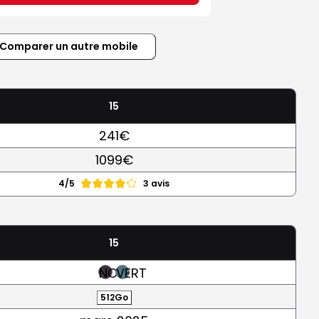
Comparer un autre mobile
15
241€
1099€
4/5
3 avis
15
NOIR
VERT
512Go