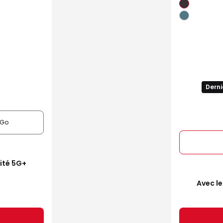
Derni
6Go
mité 5G+
Avec le