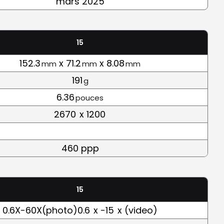
mars 2025
15
152.3
x 71.2
x 8.08
mm
mm
mm
191
g
6.36
pouces
2670
x 1200
460 ppp
15
0.6X-60X(photo)0.6
x -15
x (video)