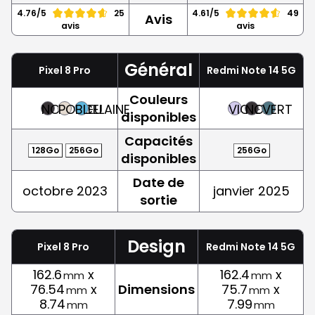
4.76/5
25
4.61/5
49
Avis
avis
avis
Général
Pixel 8 Pro
Redmi Note 14 5G
Couleurs
NOIR
PORCELAINE
BLEU
VIOLET
NOIR
VERT
disponibles
Capacités
128Go
256Go
256Go
disponibles
Date de
octobre 2023
janvier 2025
sortie
Design
Pixel 8 Pro
Redmi Note 14 5G
162.6
x
162.4
x
mm
mm
76.54
x
Dimensions
75.7
x
mm
mm
8.74
7.99
mm
mm