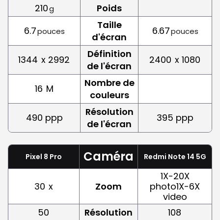
210
Poids
g
Taille
6.7
6.67
pouces
pouces
d'écran
Définition
1344
x 2992
2400
x 1080
de l'écran
Nombre de
16
M
couleurs
Résolution
490 ppp
395 ppp
de l'écran
Caméra
Pixel 8 Pro
Redmi Note 14 5G
1X-20X
30
x
Zoom
photo1X-6X
video
50
Résolution
108