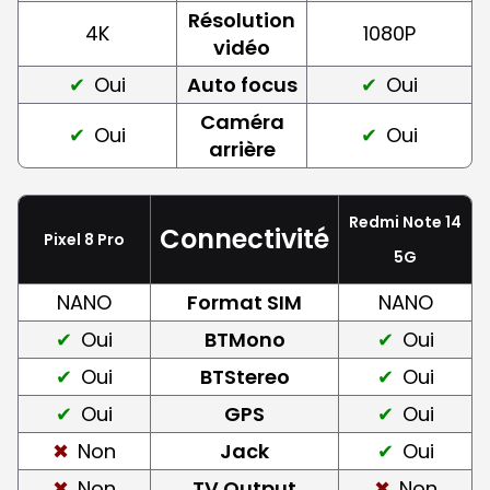
Résolution
4K
1080P
vidéo
Oui
Auto focus
Oui
Caméra
Oui
Oui
arrière
Redmi Note 14
Connectivité
Pixel 8 Pro
5G
NANO
Format SIM
NANO
Oui
BTMono
Oui
Oui
BTStereo
Oui
Oui
GPS
Oui
Non
Jack
Oui
Non
TV Output
Non