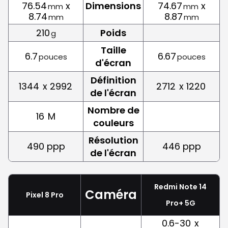
76.54
x
Dimensions
74.67
x
mm
mm
8.74
8.87
mm
mm
210
Poids
g
Taille
6.7
6.67
pouces
pouces
d'écran
Définition
1344
x 2992
2712
x 1220
de l'écran
Nombre de
16
M
couleurs
Résolution
490 ppp
446 ppp
de l'écran
Redmi Note 14
Caméra
Pixel 8 Pro
Pro+ 5G
0.6-30
x