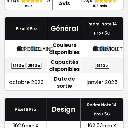
4.76/5
25
4.72/5
Avis
avis
108 avis
Redmi Note 14
Général
Pixel 8 Pro
Pro+ 5G
Couleurs
NOIR
PORCELAINE
BLEU
NOIR
BLEU
VIOLET
disponibles
Capacités
128Go
256Go
512Go
disponibles
Date de
octobre 2023
janvier 2025
sortie
Redmi Note 14
Design
Pixel 8 Pro
Pro+ 5G
162.6
x
162.53
x
mm
mm