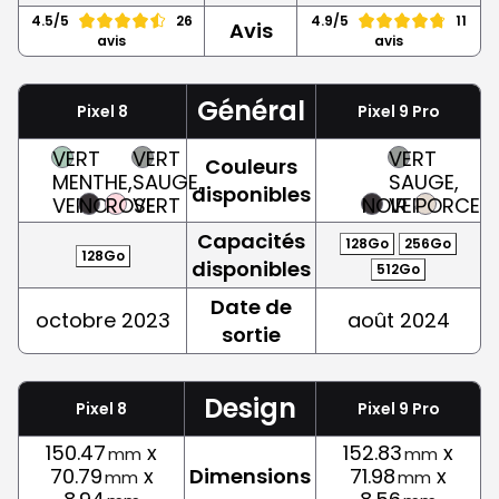
4.5/5
26
4.9/5
11
Avis
avis
avis
Général
Pixel 8
Pixel 9 Pro
VERT
VERT
VERT
Couleurs
MENTHE,
SAUGE,
SAUGE,
disponibles
VERT
NOIR
ROSE
VERT
NOIR
VERT
PORCELA
Capacités
128Go
256Go
128Go
disponibles
512Go
Date de
octobre 2023
août 2024
sortie
Design
Pixel 8
Pixel 9 Pro
150.47
x
152.83
x
mm
mm
70.79
x
Dimensions
71.98
x
mm
mm