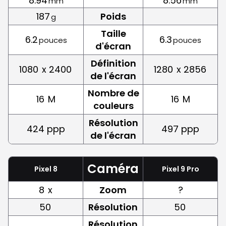
8.94
8.56
mm
mm
187
Poids
g
Taille
6.2
6.3
pouces
pouces
d'écran
Définition
1080
x 2400
1280
x 2856
de l'écran
Nombre de
16
M
16
M
couleurs
Résolution
424 ppp
497 ppp
de l'écran
Caméra
Pixel 8
Pixel 9 Pro
8
x
Zoom
?
50
Résolution
50
Résolution