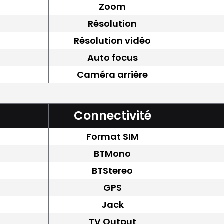
Zoom
Résolution
Résolution vidéo
Auto focus
Caméra arrière
Connectivité
Format SIM
BTMono
BTStereo
GPS
Jack
TV Output