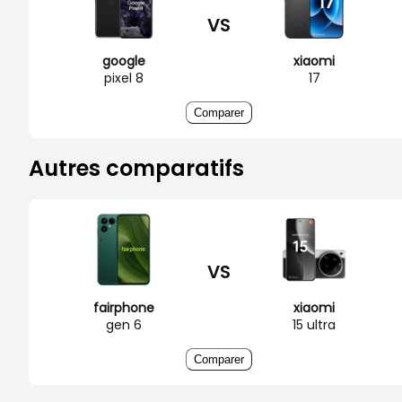
VS
google
xiaomi
pixel 8
17
Comparer
Autres comparatifs
VS
fairphone
xiaomi
gen 6
15 ultra
Comparer