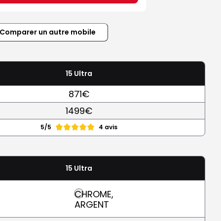
Comparer un autre mobile
15 Ultra
871€
1499€
5/5
4 avis
15 Ultra
CHROME,
ARGENT