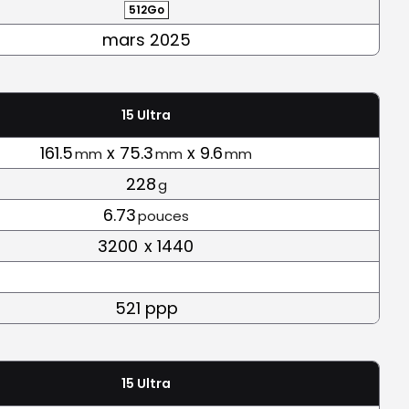
512Go
mars 2025
15 Ultra
161.5
x 75.3
x 9.6
mm
mm
mm
228
g
6.73
pouces
3200
x 1440
521 ppp
15 Ultra