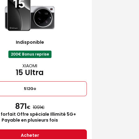
Indisponible
200€ Bonus reprise
XIAOMI
15 Ultra
512Go
871
€
1091
 forfait Offre spéciale Illimité 5G+
Payable en plusieurs fois
Acheter