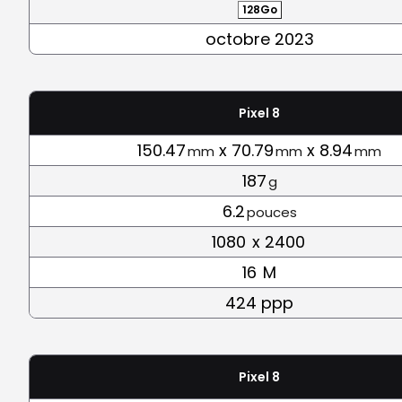
128Go
octobre 2023
Pixel 8
150.47
x 70.79
x 8.94
mm
mm
mm
187
g
6.2
pouces
1080
x 2400
16
M
424 ppp
Pixel 8