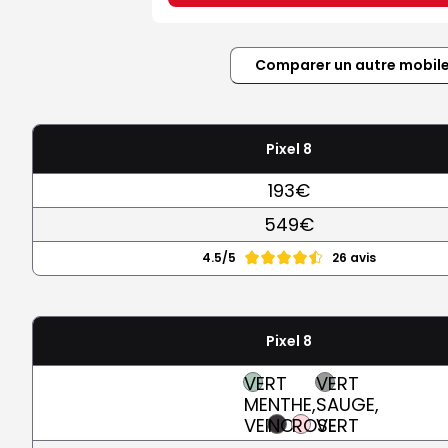
Comparer un autre mobil
Pixel 8
193€
549€
4.5/5
26 avis
Pixel 8
VERT
VERT
MENTHE,
SAUGE,
VERT
NOIR
ROSE
VERT