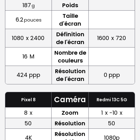
187
Poids
g
Taille
6.2
pouces
d'écran
Définition
1080
x 2400
1600
x 720
de l'écran
Nombre de
16
M
couleurs
Résolution
424 ppp
0 ppp
de l'écran
Caméra
Pixel 8
Redmi 13C 5G
8
x
Zoom
1
x -10
x
50
Résolution
50
Résolution
4K
1080p