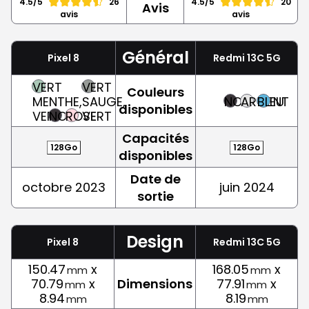
4.5/5
26
4.5/5
20
Avis
avis
avis
Général
Pixel 8
Redmi 13C 5G
VERT
VERT
Couleurs
MENTHE,
SAUGE,
NOIR
ARGENT
BLEU
disponibles
VERT
NOIR
ROSE
VERT
Capacités
128Go
128Go
disponibles
Date de
octobre 2023
juin 2024
sortie
Design
Pixel 8
Redmi 13C 5G
150.47
x
168.05
x
mm
mm
70.79
x
Dimensions
77.91
x
mm
mm
8.94
8.19
mm
mm