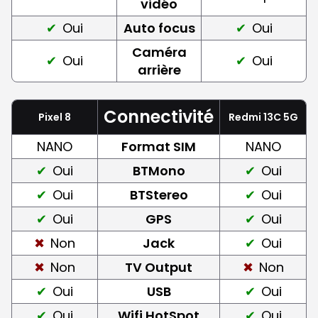
vidéo
Oui
Auto focus
Oui
Caméra
Oui
Oui
arrière
Connectivité
Pixel 8
Redmi 13C 5G
NANO
Format SIM
NANO
Oui
BTMono
Oui
Oui
BTStereo
Oui
Oui
GPS
Oui
Non
Jack
Oui
Non
TV Output
Non
Oui
USB
Oui
Oui
Wifi HotSpot
Oui