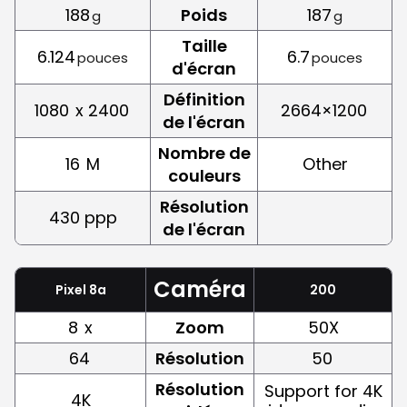
188
Poids
187
g
g
Taille
6.124
6.7
pouces
pouces
d'écran
Définition
1080
x 2400
2664×1200
de l'écran
Nombre de
16
M
Other
couleurs
Résolution
430 ppp
de l'écran
Caméra
Pixel 8a
200
8
x
Zoom
50X
64
Résolution
50
Résolution
Support for 4K
4K