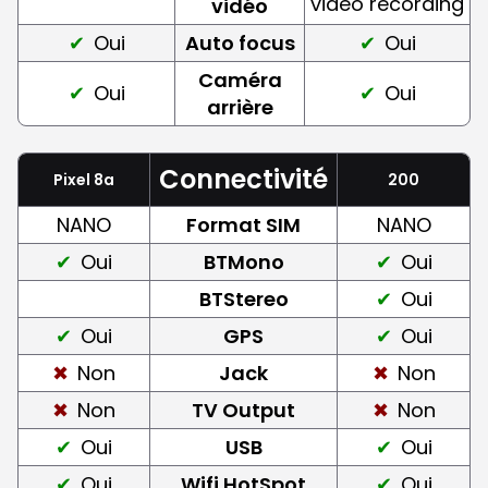
video recording
vidéo
Oui
Auto focus
Oui
Caméra
Oui
Oui
arrière
Connectivité
Pixel 8a
200
NANO
Format SIM
NANO
Oui
BTMono
Oui
BTStereo
Oui
Oui
GPS
Oui
Non
Jack
Non
Non
TV Output
Non
Oui
USB
Oui
Oui
Wifi HotSpot
Oui