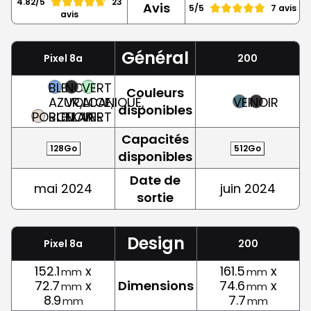
4.82/5
23
Avis
5/5
7 avis
avis
Général
Pixel 8a
200
BLEU
NOIR
VERT
Couleurs
AZUR,
VOLCANIQUE,
ALOE,
VERT
NOIR
disponibles
PORCELAINE
BLEU
NOIR
VERT
Capacités
128Go
512Go
disponibles
Date de
mai 2024
juin 2024
sortie
Design
Pixel 8a
200
152.1
x
161.5
x
mm
mm
72.7
x
Dimensions
74.6
x
mm
mm
8.9
7.7
mm
mm