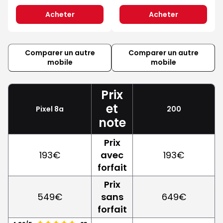
Acheter
Acheter
Comparer un autre
Comparer un autre
mobile
mobile
Prix
et
Pixel 8a
200
note
Prix
193€
avec
193€
forfait
Prix
549€
sans
649€
forfait