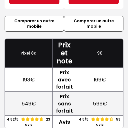
Comparer un autre
Comparer un autre
mobile
mobile
Prix
et
Pixel 8a
90
note
Prix
193€
avec
169€
forfait
Prix
549€
sans
599€
forfait
4.82/5
23
4.5/5
59
Avis
avis
avis