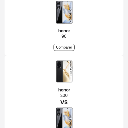
honor
90
Comparer
honor
200
VS