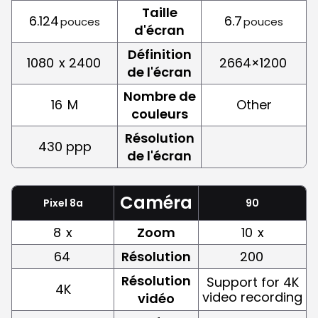
Taille
6.124
6.7
pouces
pouces
d'écran
Définition
1080
x 2400
2664×1200
de l'écran
Nombre de
16
M
Other
couleurs
Résolution
430 ppp
de l'écran
Caméra
Pixel 8a
90
8
x
Zoom
10
x
64
Résolution
200
Résolution
Support for 4K
4K
video recording
vidéo