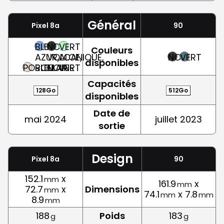
Général
Pixel 8a
90
BLEU
NOIR
VERT
Couleurs
AZUR,
VOLCANIQUE,
ALOE,
NOIR
VERT
disponibles
PORCELAINE
BLEU
NOIR
VERT
Capacités
128Go
512Go
disponibles
Date de
mai 2024
juillet 2023
sortie
Design
Pixel 8a
90
152.1
x
mm
161.9
x
mm
72.7
x
Dimensions
mm
74.1
x 7.8
mm
mm
8.9
mm
188
Poids
183
g
g