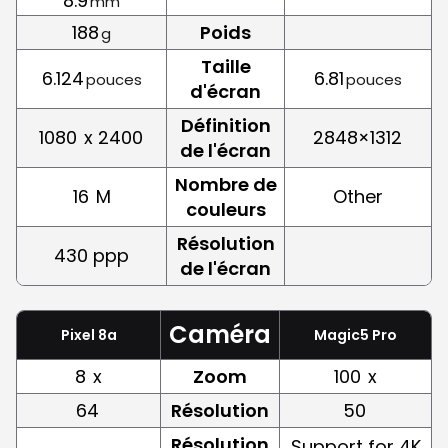
8.9
mm
188
Poids
g
Taille
6.124
6.81
pouces
pouces
d'écran
Définition
1080
x 2400
2848×1312
de l'écran
Nombre de
16
M
Other
couleurs
Résolution
430 ppp
de l'écran
Caméra
Pixel 8a
Magic5 Pro
8
x
Zoom
100
x
64
Résolution
50
Résolution
Support for 4K