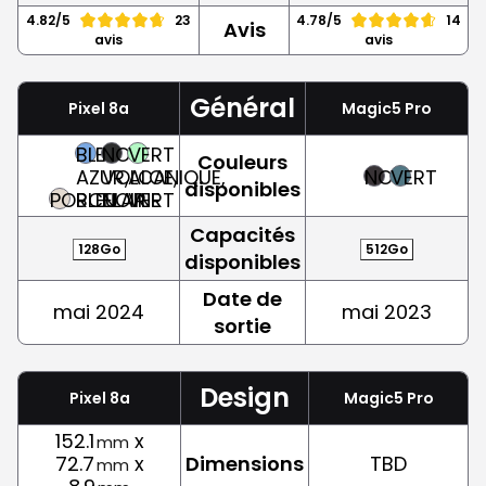
4.82/5
23
4.78/5
14
Avis
avis
avis
Général
Pixel 8a
Magic5 Pro
BLEU
NOIR
VERT
Couleurs
AZUR,
VOLCANIQUE,
ALOE,
NOIR
VERT
disponibles
PORCELAINE
BLEU
NOIR
VERT
Capacités
128Go
512Go
disponibles
Date de
mai 2024
mai 2023
sortie
Design
Pixel 8a
Magic5 Pro
152.1
x
mm
72.7
x
Dimensions
TBD
mm