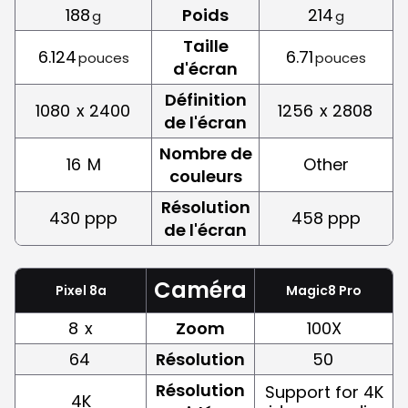
188
Poids
214
g
g
Taille
6.124
6.71
pouces
pouces
d'écran
Définition
1080
x 2400
1256
x 2808
de l'écran
Nombre de
16
M
Other
couleurs
Résolution
430 ppp
458 ppp
de l'écran
Caméra
Pixel 8a
Magic8 Pro
8
x
Zoom
100X
64
Résolution
50
Résolution
Support for 4K
4K