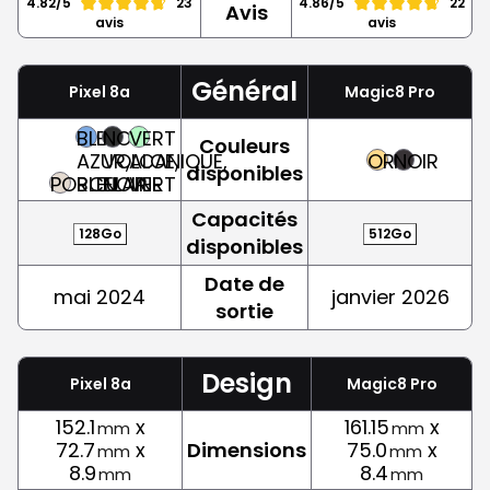
4.82/5
23
4.86/5
22
Avis
avis
avis
Général
Pixel 8a
Magic8 Pro
BLEU
NOIR
VERT
Couleurs
AZUR,
VOLCANIQUE,
ALOE,
OR
NOIR
disponibles
PORCELAINE
BLEU
NOIR
VERT
Capacités
128Go
512Go
disponibles
Date de
mai 2024
janvier 2026
sortie
Design
Pixel 8a
Magic8 Pro
152.1
x
161.15
x
mm
mm
72.7
x
Dimensions
75.0
x
mm
mm
8.9
8.4
mm
mm