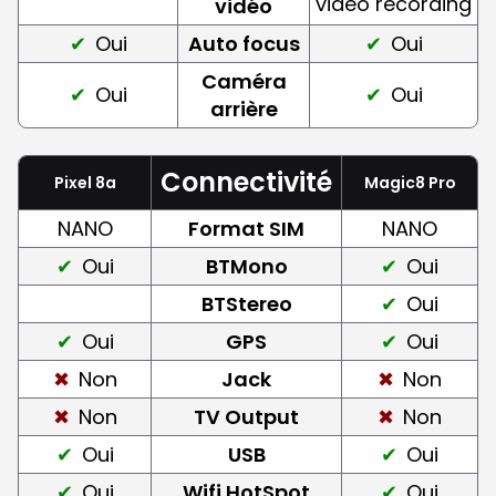
video recording
vidéo
Oui
Auto focus
Oui
Caméra
Oui
Oui
arrière
Connectivité
Pixel 8a
Magic8 Pro
NANO
Format SIM
NANO
Oui
BTMono
Oui
BTStereo
Oui
Oui
GPS
Oui
Non
Jack
Non
Non
TV Output
Non
Oui
USB
Oui
Oui
Wifi HotSpot
Oui