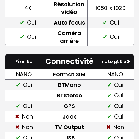
Résolution
4K
1080
x 1920
vidéo
Oui
Auto focus
Oui
Caméra
Oui
Oui
arrière
Connectivité
Pixel 8a
moto g56 5G
NANO
Format SIM
NANO
Oui
BTMono
Oui
BTStereo
Oui
Oui
GPS
Oui
Non
Jack
Oui
Non
TV Output
Non
Oui
USB
Oui