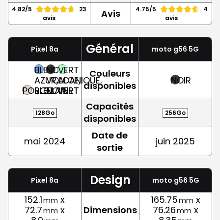
4.82/5
23
4.75/5
4
Avis
avis
avis
Général
Pixel 8a
moto g56 5G
BLEU
NOIR
VERT
Couleurs
AZUR,
VOLCANIQUE,
ALOE,
NOIR
disponibles
PORCELAINE
BLEU
NOIR
VERT
Capacités
128Go
256Go
disponibles
Date de
mai 2024
juin 2025
sortie
Design
Pixel 8a
moto g56 5G
152.1
x
165.75
x
mm
mm
72.7
x
Dimensions
76.26
x
mm
mm