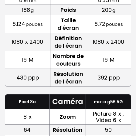
8.9
8.35
mm
mm
188
Poids
200
g
g
Taille
6.124
6.72
pouces
pouces
d'écran
Définition
1080
x 2400
1080
x 2400
de l'écran
Nombre de
16
M
16
M
couleurs
Résolution
430 ppp
392 ppp
de l'écran
Caméra
Pixel 8a
moto g56 5G
Picture 8
x ,
8
x
Zoom
Video 6
x
64
Résolution
50