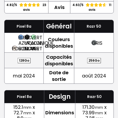
4.82/5
23
4.63/5
11
Avis
avis
avis
Général
Pixel 8a
Razr 50
BLEU
NOIR
VERT
Couleurs
AZUR,
VOLCANIQUE,
ALOE,
GRIS
disponibles
PORCELAINE
BLEU
NOIR
VERT
Capacités
128Go
256Go
disponibles
Date de
mai 2024
août 2024
sortie
Design
Pixel 8a
Razr 50
152.1
x
171.30
x
mm
mm
72.7
x
Dimensions
73.99
x
mm
mm