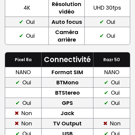
Résolution
4K
UHD 30fps
vidéo
Oui
Auto focus
Oui
Caméra
Oui
Oui
arrière
Connectivité
Pixel 8a
Razr 50
NANO
Format SIM
NANO
Oui
BTMono
Oui
BTStereo
Oui
Oui
GPS
Oui
Non
Jack
Non
TV Output
Non
Oui
USB
Oui