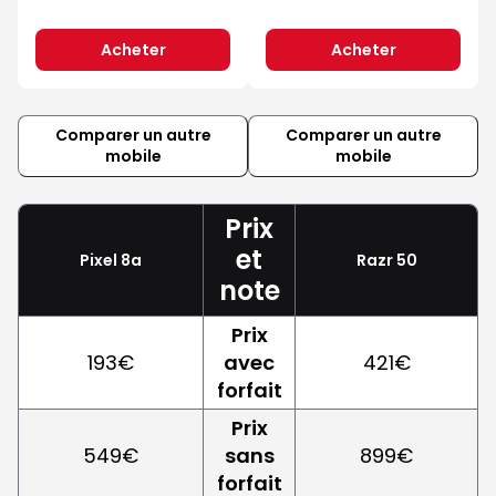
Acheter
Acheter
Comparer un autre
Comparer un autre
mobile
mobile
Prix
et
Pixel 8a
Razr 50
note
Prix
193€
avec
421€
forfait
Prix
549€
sans
899€
forfait