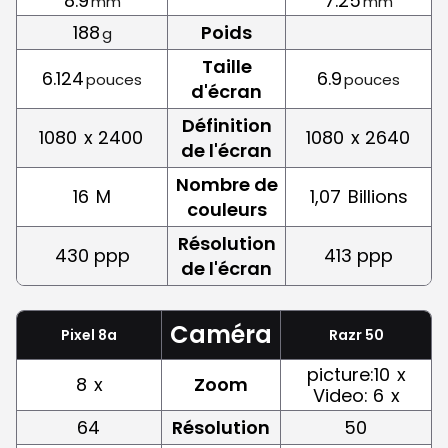
8.9
7.25
mm
mm
188
Poids
g
Taille
6.124
6.9
pouces
pouces
d'écran
Définition
1080
x 2400
1080
x 2640
de l'écran
Nombre de
16
M
1,07
Billions
couleurs
Résolution
430 ppp
413 ppp
de l'écran
Caméra
Pixel 8a
Razr 50
picture:10
x
8
x
Zoom
Video: 6
x
64
Résolution
50