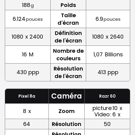
188
Poids
g
Taille
6.124
6.9
pouces
pouces
d'écran
Définition
1080
x 2400
1080
x 2640
de l'écran
Nombre de
16
M
1,07
Billions
couleurs
Résolution
430 ppp
413 ppp
de l'écran
Caméra
Pixel 8a
Razr 60
picture:10
x
8
x
Zoom
Video: 6
x
64
Résolution
50
Résolution