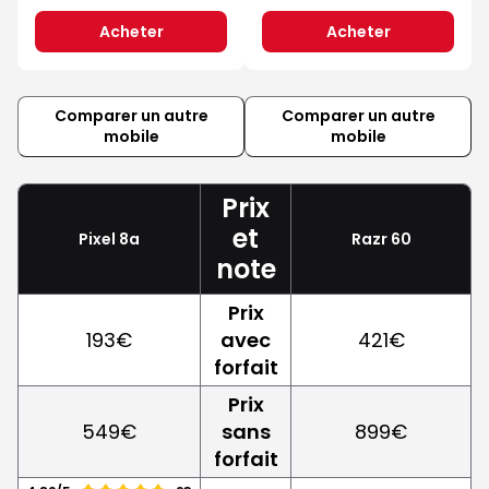
Acheter
Acheter
Comparer un autre
Comparer un autre
mobile
mobile
Prix
et
Pixel 8a
Razr 60
note
Prix
193€
avec
421€
forfait
Prix
549€
sans
899€
forfait