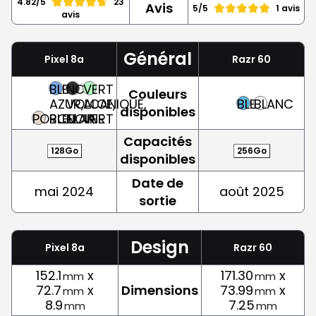
4.82/5
23
Avis
5/5
1 avis
avis
Général
Pixel 8a
Razr 60
BLEU
NOIR
VERT
Couleurs
AZUR,
VOLCANIQUE,
ALOE,
BLEU
BLANC
disponibles
PORCELAINE
BLEU
NOIR
VERT
Capacités
128Go
256Go
disponibles
Date de
mai 2024
août 2025
sortie
Design
Pixel 8a
Razr 60
152.1
x
171.30
x
mm
mm
72.7
x
Dimensions
73.99
x
mm
mm
8.9
7.25
mm
mm