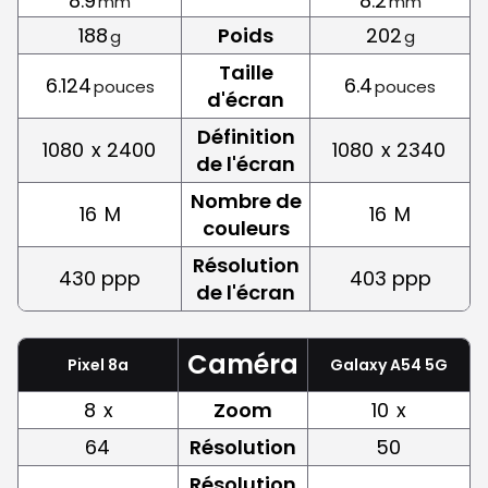
8.9
8.2
mm
mm
188
Poids
202
g
g
Taille
6.124
6.4
pouces
pouces
d'écran
Définition
1080
x 2400
1080
x 2340
de l'écran
Nombre de
16
M
16
M
couleurs
Résolution
430 ppp
403 ppp
de l'écran
Caméra
Pixel 8a
Galaxy A54 5G
8
x
Zoom
10
x
64
Résolution
50
Résolution