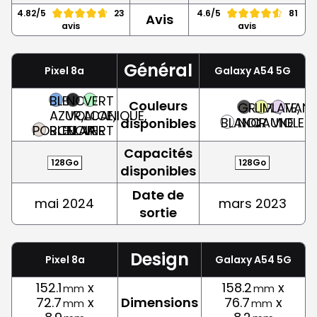
4.82/5
23
4.6/5
81
Avis
avis
avis
Général
Pixel 8a
Galaxy A54 5G
BLEU
NOIR
VERT
Couleurs
GRAPHITE,
LIME,
LAVAND
AZUR,
VOLCANIQUE,
ALOE,
BLANC
NOIR
JAUNE
VIOLET
disponibles
PORCELAINE
BLEU
NOIR
VERT
Capacités
128Go
128Go
disponibles
Date de
mai 2024
mars 2023
sortie
Design
Pixel 8a
Galaxy A54 5G
152.1
x
158.2
x
mm
mm
72.7
x
Dimensions
76.7
x
mm
mm