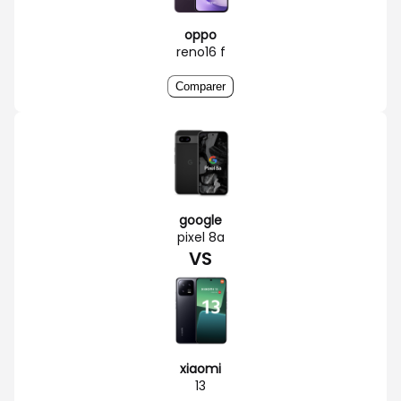
oppo
reno16 f
Comparer
google
pixel 8a
VS
xiaomi
13