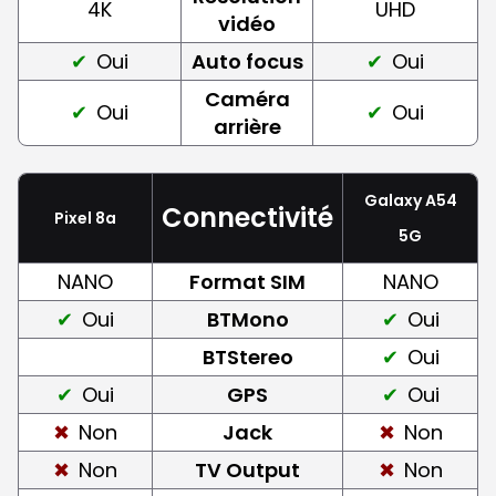
4K
UHD
vidéo
Oui
Auto focus
Oui
Caméra
Oui
Oui
arrière
Galaxy A54
Connectivité
Pixel 8a
5G
NANO
Format SIM
NANO
Oui
BTMono
Oui
BTStereo
Oui
Oui
GPS
Oui
Non
Jack
Non
Non
TV Output
Non