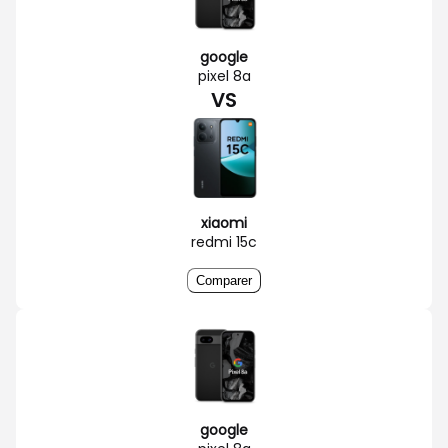
google
pixel 8a
VS
xiaomi
redmi 15c
Comparer
google