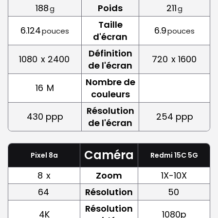
188
Poids
211
g
g
Taille
6.124
6.9
pouces
pouces
d'écran
Définition
1080
x 2400
720
x 1600
de l'écran
Nombre de
16
M
couleurs
Résolution
430 ppp
254 ppp
de l'écran
Caméra
Pixel 8a
Redmi 15C 5G
8
x
Zoom
1X-10X
64
Résolution
50
Résolution
4K
1080p