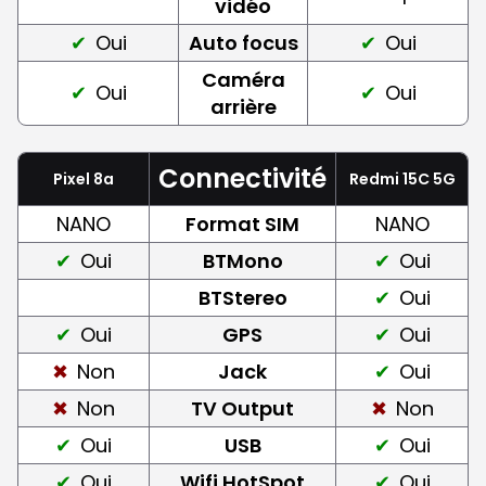
vidéo
Oui
Auto focus
Oui
Caméra
Oui
Oui
arrière
Connectivité
Pixel 8a
Redmi 15C 5G
NANO
Format SIM
NANO
Oui
BTMono
Oui
BTStereo
Oui
Oui
GPS
Oui
Non
Jack
Oui
Non
TV Output
Non
Oui
USB
Oui
Oui
Wifi HotSpot
Oui