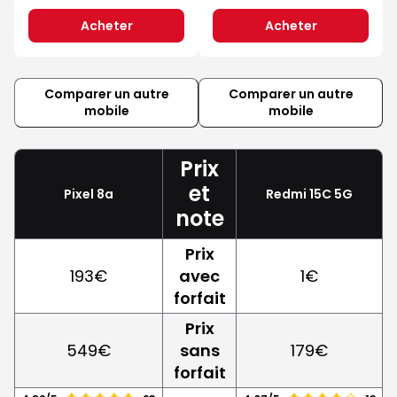
Acheter
Acheter
Comparer un autre
Comparer un autre
mobile
mobile
Prix
et
Pixel 8a
Redmi 15C 5G
note
Prix
193€
avec
1€
forfait
Prix
549€
sans
179€
forfait