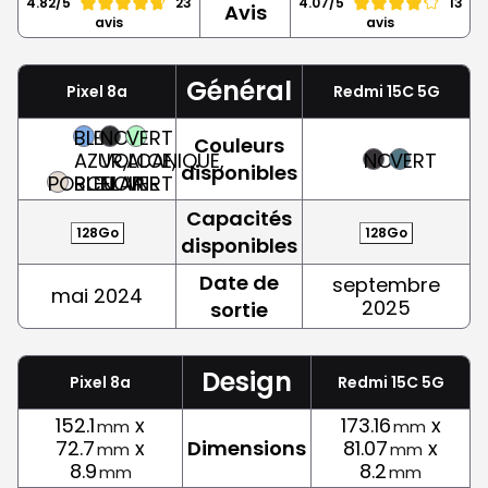
4.82/5
23
4.07/5
13
Avis
avis
avis
Général
Pixel 8a
Redmi 15C 5G
BLEU
NOIR
VERT
Couleurs
AZUR,
VOLCANIQUE,
ALOE,
NOIR
VERT
disponibles
PORCELAINE
BLEU
NOIR
VERT
Capacités
128Go
128Go
disponibles
Date de
septembre
mai 2024
2025
sortie
Design
Pixel 8a
Redmi 15C 5G
152.1
x
173.16
x
mm
mm
72.7
x
Dimensions
81.07
x
mm
mm
8.9
8.2
mm
mm