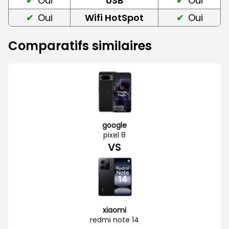
Oui
USB
Oui
Oui
Wifi HotSpot
Oui
Comparatifs similaires
google
pixel 8
VS
xiaomi
redmi note 14