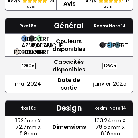
4.82/5
23
4.5/5
18
Avis
avis
avis
Général
Pixel 8a
Redmi Note 14
BLEU
NOIR
VERT
Couleurs
AZUR,
VOLCANIQUE,
ALOE,
NOIR
BLEU
VERT
disponibles
PORCELAINE
BLEU
NOIR
VERT
Capacités
128Go
128Go
disponibles
Date de
mai 2024
janvier 2025
sortie
Design
Pixel 8a
Redmi Note 14
152.1
x
163.24
x
mm
mm
72.7
x
Dimensions
76.55
x
mm
mm
8.9
8.16
mm
mm