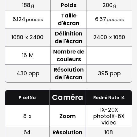
188
Poids
200
g
g
Taille
6.124
6.67
pouces
pouces
d'écran
Définition
1080
x 2400
2400
x 1080
de l'écran
Nombre de
16
M
couleurs
Résolution
430 ppp
395 ppp
de l'écran
Caméra
Pixel 8a
Redmi Note 14
1X-20X
8
x
Zoom
photo1X-6X
video
64
Résolution
108