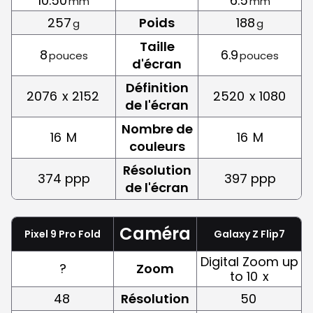
10.50
6.5
mm
mm
257
Poids
188
g
g
Taille
8
6.9
pouces
pouces
d'écran
Définition
2076
x 2152
2520
x 1080
de l'écran
Nombre de
16
M
16
M
couleurs
Résolution
374 ppp
397 ppp
de l'écran
Caméra
Pixel 9 Pro Fold
Galaxy Z Flip7
Digital Zoom up
?
Zoom
to 10
x
48
Résolution
50