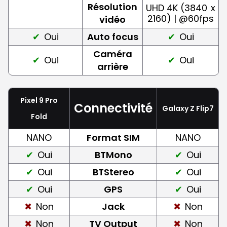
Résolution
UHD 4K (3840
x
2160) | @60fps
vidéo
Oui
Auto focus
Oui
Caméra
Oui
Oui
arrière
Pixel 9 Pro
Connectivité
Galaxy Z Flip7
Fold
NANO
Format SIM
NANO
Oui
BTMono
Oui
Oui
BTStereo
Oui
Oui
GPS
Oui
Non
Jack
Non
Non
TV Output
Non