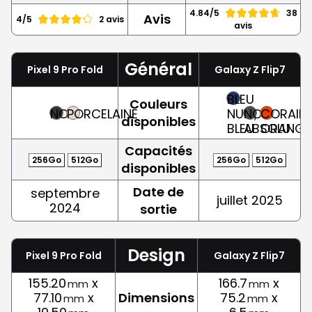
4.84/5
38
Avis
4/5
2 avis
avis
Général
Pixel 9 Pro Fold
Galaxy Z Flip7
BLEU
Couleurs
NOIR
PORCELAINE
NUIT,
NOIR
CORAIL,
disponibles
BLEU
ABSOLU
ORANGE
Capacités
256Go
512Go
256Go
512Go
disponibles
Date de
septembre
juillet 2025
2024
sortie
Design
Pixel 9 Pro Fold
Galaxy Z Flip7
155.20
x
166.7
x
mm
mm
77.10
x
Dimensions
75.2
x
mm
mm