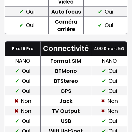
vidéo
Oui
Auto focus
Oui
Caméra
Oui
Oui
arrière
Connectivité
Pixel 9 Pro
400 Smart 5G
NANO
Format SIM
NANO
Oui
BTMono
Oui
Oui
BTStereo
Oui
Oui
GPS
Oui
Non
Jack
Non
Non
TV Output
Non
Oui
USB
Oui
Oui
Wifi HotSpot
Oui