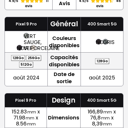
4.9/5
11
4.5/5
46
Avis
avis
avis
Général
Pixel 9 Pro
400 Smart 5G
VERT
Couleurs
SAUGE,
NOIR
GRIS
disponibles
NOIR
VERT
PORCELAINE
Capacités
128Go
256Go
128Go
disponibles
512Go
Date de
août 2024
août 2025
sortie
Design
Pixel 9 Pro
400 Smart 5G
152.83
x
166,89
x
mm
mm
71.98
x
Dimensions
76,8
x
mm
mm
8.56
8,39
mm
mm