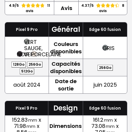
4.9/5
11
4.37/5
8
Avis
avis
avis
Général
Pixel 9 Pro
Edge 60 fusion
VERT
Couleurs
SAUGE,
GRIS
disponibles
NOIR
VERT
PORCELAINE
Capacités
128Go
256Go
256Go
disponibles
512Go
Date de
août 2024
juin 2025
sortie
Design
Pixel 9 Pro
Edge 60 fusion
152.83
x
161.2
x
mm
mm
71.98
x
Dimensions
73.08
x
mm
mm