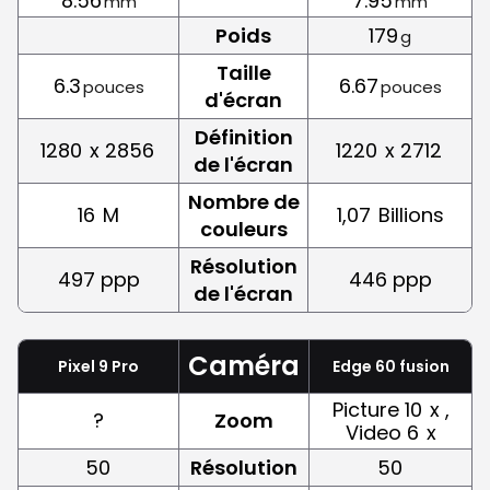
8.56
7.95
mm
mm
Poids
179
g
Taille
6.3
6.67
pouces
pouces
d'écran
Définition
1280
x 2856
1220
x 2712
de l'écran
Nombre de
16
M
1,07
Billions
couleurs
Résolution
497 ppp
446 ppp
de l'écran
Caméra
Pixel 9 Pro
Edge 60 fusion
Picture 10
x ,
?
Zoom
Video 6
x
50
Résolution
50