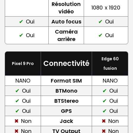
Résolution
1080
x 1920
vidéo
Oui
Auto focus
Oui
Caméra
Oui
Oui
arrière
Edge 60
Connectivité
Pixel 9 Pro
fusion
NANO
Format SIM
NANO
Oui
BTMono
Oui
Oui
BTStereo
Oui
Oui
GPS
Oui
Non
Jack
Non
Non
TV Output
Non