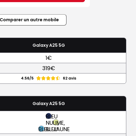
Comparer un autre mobile
Galaxy A25 5G
1€
319€
4.56/5
62 avis
Galaxy A25 5G
BLEU
NUIT,
LIME,
BLEU
BLEU
JAUNE