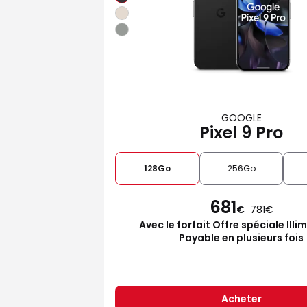
GOOGLE
Pixel 9 Pro
128Go
256Go
681
€
781
Avec le forfait Offre spéciale Illi
Payable en plusieurs fois
Acheter