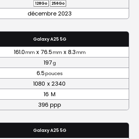
128Go
256Go
décembre 2023
Galaxy A25 5G
161.0
x 76.5
x 8.3
mm
mm
mm
197
g
6.5
pouces
1080
x 2340
16
M
396 ppp
Galaxy A25 5G