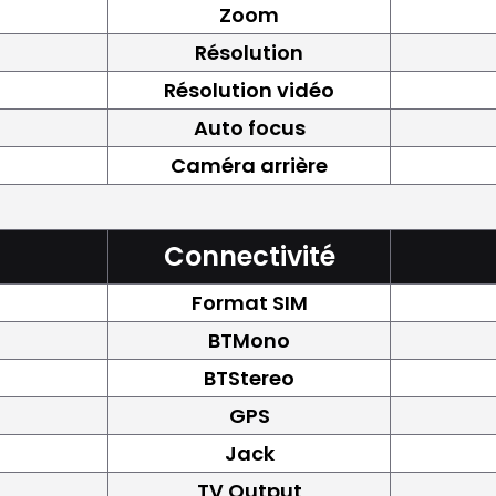
Zoom
Résolution
Résolution vidéo
Auto focus
Caméra arrière
Connectivité
Format SIM
BTMono
BTStereo
GPS
Jack
TV Output