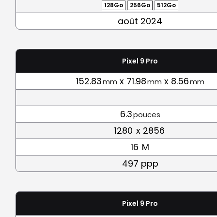
128Go
256Go
512Go
août 2024
Pixel 9 Pro
152.83
x 71.98
x 8.56
mm
mm
mm
6.3
pouces
1280
x 2856
16
M
497 ppp
Pixel 9 Pro