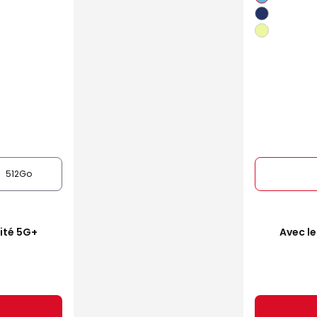
512Go
mité 5G+
Avec le