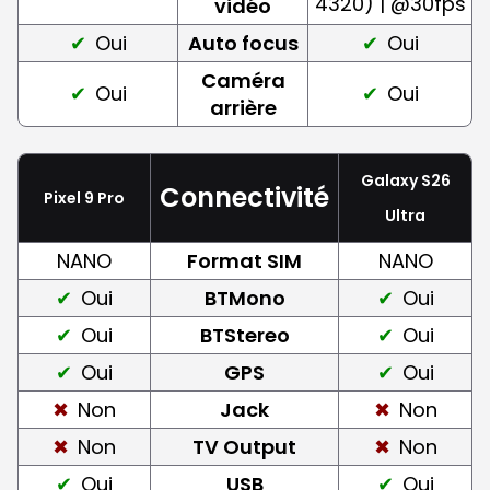
4320) | @30fps
vidéo
Oui
Auto focus
Oui
Caméra
Oui
Oui
arrière
Galaxy S26
Connectivité
Pixel 9 Pro
Ultra
NANO
Format SIM
NANO
Oui
BTMono
Oui
Oui
BTStereo
Oui
Oui
GPS
Oui
Non
Jack
Non
Non
TV Output
Non
Oui
USB
Oui