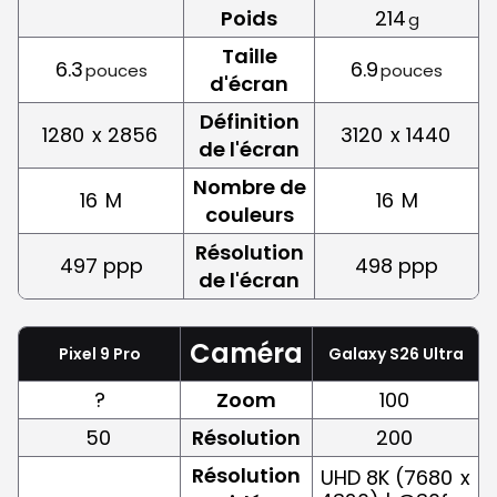
Poids
214
g
Taille
6.3
6.9
pouces
pouces
d'écran
Définition
1280
x 2856
3120
x 1440
de l'écran
Nombre de
16
M
16
M
couleurs
Résolution
497 ppp
498 ppp
de l'écran
Caméra
Pixel 9 Pro
Galaxy S26 Ultra
?
Zoom
100
50
Résolution
200
Résolution
UHD 8K (7680
x