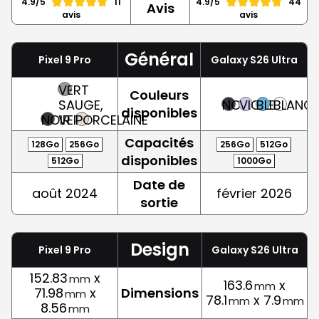
4.9/5
11
4.9/5
44
Avis
avis
avis
Général
Pixel 9 Pro
Galaxy S26 Ultra
VERT
Couleurs
SAUGE,
NOIR
VIOLET
BLEU
BLANC
disponibles
NOIR
VERT
PORCELAINE
Capacités
128Go
256Go
256Go
512Go
disponibles
512Go
1000Go
Date de
août 2024
février 2026
sortie
Design
Pixel 9 Pro
Galaxy S26 Ultra
152.83
x
mm
163.6
x
mm
71.98
x
Dimensions
mm
78.1
x 7.9
mm
mm
8.56
mm