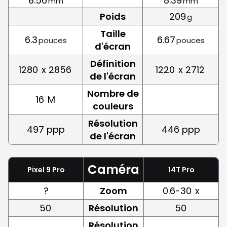
8.56
8.39
mm
mm
Poids
209
g
Taille
6.3
6.67
pouces
pouces
d'écran
Définition
1280
x 2856
1220
x 2712
de l'écran
Nombre de
16
M
couleurs
Résolution
497 ppp
446 ppp
de l'écran
Caméra
Pixel 9 Pro
14T Pro
?
Zoom
0.6-30
x
50
Résolution
50
Résolution