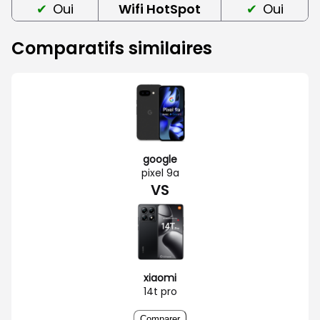
Oui
Wifi HotSpot
Oui
Comparatifs similaires
google
pixel 9a
VS
xiaomi
14t pro
Comparer