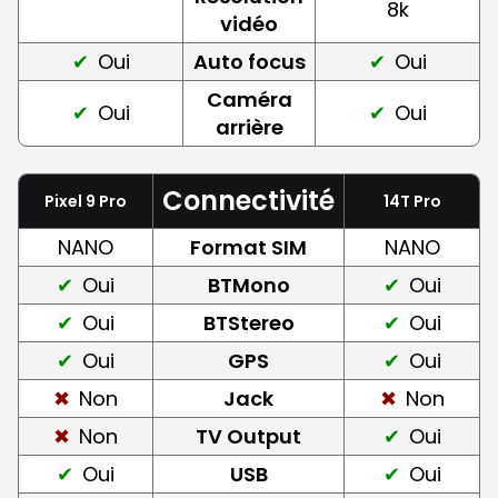
8k
vidéo
Oui
Auto focus
Oui
Caméra
Oui
Oui
arrière
Connectivité
Pixel 9 Pro
14T Pro
NANO
Format SIM
NANO
Oui
BTMono
Oui
Oui
BTStereo
Oui
Oui
GPS
Oui
Non
Jack
Non
Non
TV Output
Oui
Oui
USB
Oui