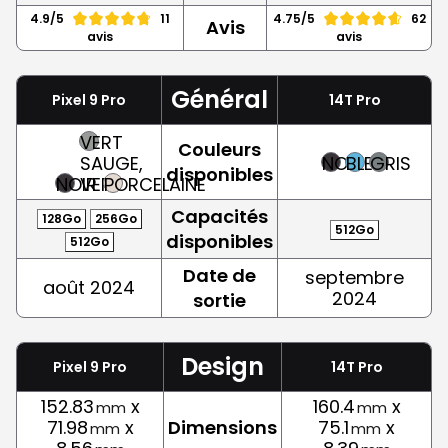
4.9/5
11
4.75/5
62
Avis
avis
avis
Général
Pixel 9 Pro
14T Pro
VERT
Couleurs
SAUGE,
NOIR
BLEU
GRIS
disponibles
NOIR
VERT
PORCELAINE
Capacités
128Go
256Go
512Go
disponibles
512Go
Date de
septembre
août 2024
2024
sortie
Design
Pixel 9 Pro
14T Pro
152.83
x
160.4
x
mm
mm
71.98
x
Dimensions
75.1
x
mm
mm