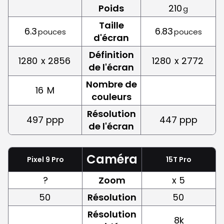
Poids
210
g
Taille
6.3
6.83
pouces
pouces
d'écran
Définition
1280
x 2856
1280
x 2772
de l'écran
Nombre de
16
M
couleurs
Résolution
497 ppp
447 ppp
de l'écran
Caméra
Pixel 9 Pro
15T Pro
?
Zoom
x 5
50
Résolution
50
Résolution
8k