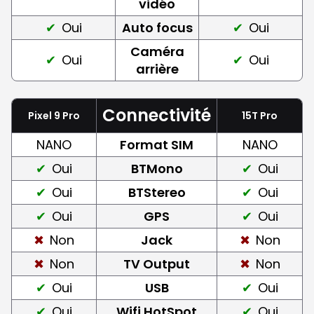
vidéo
Oui
Auto focus
Oui
Caméra
Oui
Oui
arrière
Connectivité
Pixel 9 Pro
15T Pro
NANO
Format SIM
NANO
Oui
BTMono
Oui
Oui
BTStereo
Oui
Oui
GPS
Oui
Non
Jack
Non
Non
TV Output
Non
Oui
USB
Oui
Oui
Wifi HotSpot
Oui