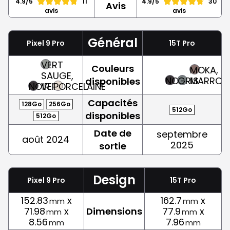
4.9/5
11
4.9/5
30
Avis
avis
avis
Général
Pixel 9 Pro
15T Pro
VERT
Couleurs
MOKA,
SAUGE,
NOIR
GRIS
MARRON
disponibles
NOIR
VERT
PORCELAINE
Capacités
128Go
256Go
512Go
disponibles
512Go
Date de
septembre
août 2024
2025
sortie
Design
Pixel 9 Pro
15T Pro
152.83
x
162.7
x
mm
mm
71.98
x
Dimensions
77.9
x
mm
mm
8.56
7.96
mm
mm