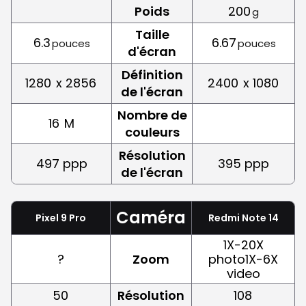
Poids
200
g
Taille
6.3
6.67
pouces
pouces
d'écran
Définition
1280
x 2856
2400
x 1080
de l'écran
Nombre de
16
M
couleurs
Résolution
497 ppp
395 ppp
de l'écran
Caméra
Pixel 9 Pro
Redmi Note 14
1X-20X
?
Zoom
photo1X-6X
video
50
Résolution
108