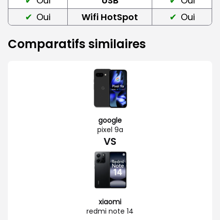
Oui
USB
Oui
Oui
Wifi HotSpot
Oui
Comparatifs similaires
google
pixel 9a
VS
xiaomi
redmi note 14