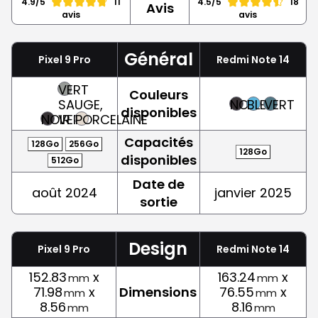
4.9/5
11
4.5/5
18
Avis
avis
avis
Général
Pixel 9 Pro
Redmi Note 14
VERT
Couleurs
SAUGE,
NOIR
BLEU
VERT
disponibles
NOIR
VERT
PORCELAINE
Capacités
128Go
256Go
128Go
disponibles
512Go
Date de
août 2024
janvier 2025
sortie
Design
Pixel 9 Pro
Redmi Note 14
152.83
x
163.24
x
mm
mm
71.98
x
Dimensions
76.55
x
mm
mm
8.56
8.16
mm
mm