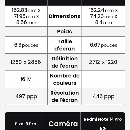
152.83
x
162.24
x
mm
mm
71.98
x
Dimensions
74.23
x
mm
mm
8.56
8.4
mm
mm
Poids
Taille
6.3
6.67
pouces
pouces
d'écran
Définition
1280
x 2856
2712
x 1220
de l'écran
Nombre de
16
M
couleurs
Résolution
497 ppp
446 ppp
de l'écran
Redmi Note 14 Pro
Caméra
Pixel 9 Pro
5G