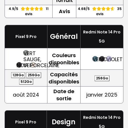
forfait
4.9/5
11
4.68/5
35
Avis
avis
avis
Redmi Note 14 Pro
Général
Pixel 9 Pro
5G
VERT
Couleurs
SAUGE,
VERT
NOIR
VIOLET
disponibles
NOIR
VERT
PORCELAINE
Capacités
128Go
256Go
256Go
disponibles
512Go
Date de
août 2024
janvier 2025
sortie
Redmi Note 14 Pro
Design
Pixel 9 Pro
5G