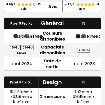
4.61/5
13
4.75/5
4
Avis
avis
avis
Général
Pixel 9 Pro XL
13
Couleurs
NOIR
PORCELAINE
VERT
NOIR
VERT
BLANC
disponibles
Capacités
128Go
256Go
256Go
disponibles
512Go
Date de
août 2024
mars 2023
sortie
Design
Pixel 9 Pro XL
13
162.75
x
152
x
mm
mm
76.59
x
Dimensions
69.89
x
mm
mm
8.54
8.4
mm
mm