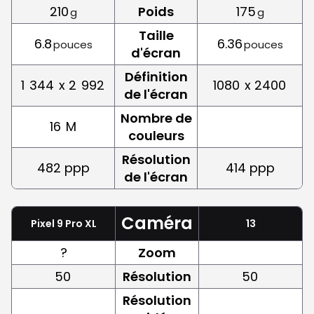
210
Poids
175
g
g
Taille
6.8
6.36
pouces
pouces
d'écran
Définition
1
344
x 2
992
1080
x 2400
de l'écran
Nombre de
16
M
couleurs
Résolution
482 ppp
414 ppp
de l'écran
Caméra
Pixel 9 Pro XL
13
?
Zoom
50
Résolution
50
Résolution