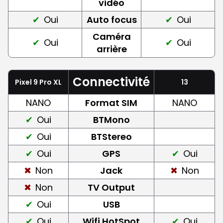
vidéo
Oui
Auto focus
Oui
Caméra
Oui
Oui
arrière
Connectivité
Pixel 9 Pro XL
13
NANO
Format SIM
NANO
Oui
BTMono
Oui
BTStereo
Oui
GPS
Oui
Non
Jack
Non
Non
TV Output
Oui
USB
Oui
Wifi HotSpot
Oui