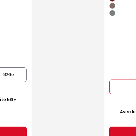
512Go
mité 5G+
Avec le