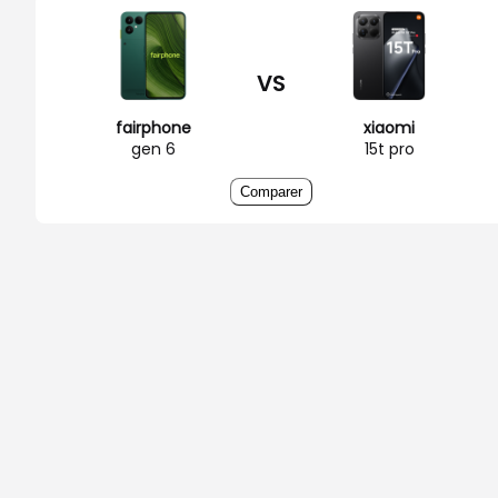
VS
fairphone
xiaomi
gen 6
15t pro
Comparer