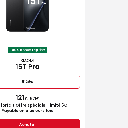
100€ Bonus reprise
XIAOMI
15T Pro
512Go
121
€
571
 forfait Offre spéciale Illimité 5G+
Payable en plusieurs fois
Acheter