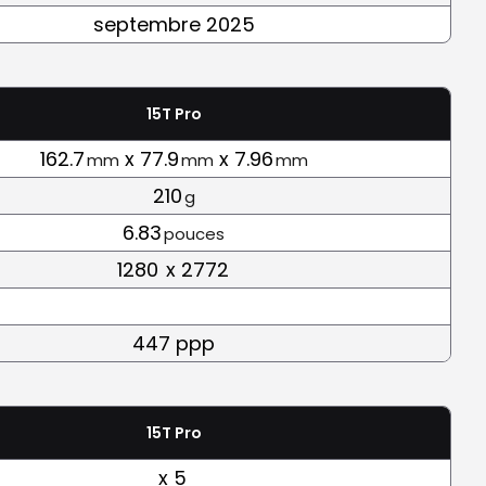
septembre 2025
15T Pro
162.7
x 77.9
x 7.96
mm
mm
mm
210
g
6.83
pouces
1280
x 2772
447 ppp
15T Pro
x 5