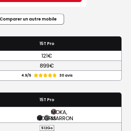
Comparer un autre mobile
15T Pro
121€
899€
4.9/5
30 avis
15T Pro
MOKA,
NOIR
GRIS
MARRON
512Go