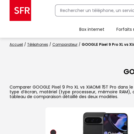
Box internet
Forfaits
Client Box SFR, ajouter une offre Maison Sécurisée
Accueil
Téléphones
Comparateur
GOOGLE Pixel 9 Pro XL vs X
GO
Comparer GOOGLE Pixel 9 Pro XL vs XIAOMI 15T Pro dans le dé
type d’écran, matériel (type processeur, mémoire RAM), a
tableau de comparaison détaillé des deux modèles.