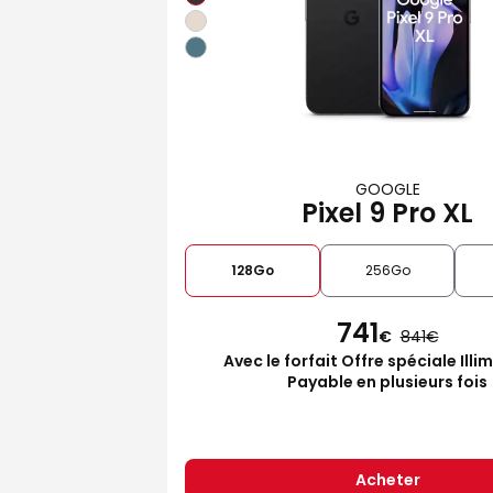
GOOGLE
Pixel 9 Pro XL
128Go
256Go
741
€
841
Avec le forfait Offre spéciale Illi
Payable en plusieurs fois
Acheter