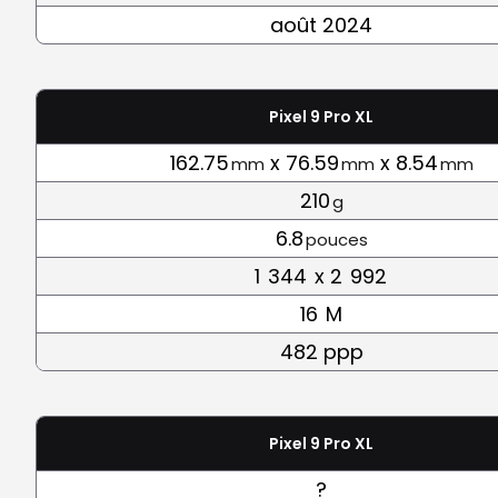
août 2024
Pixel 9 Pro XL
162.75
x 76.59
x 8.54
mm
mm
mm
210
g
6.8
pouces
1
344
x 2
992
16
M
482 ppp
Pixel 9 Pro XL
?