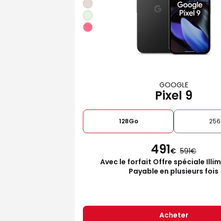
GOOGLE
Pixel 9
128Go
25
491
€
591
Avec le forfait Offre spéciale Illi
Payable en plusieurs fois
Acheter