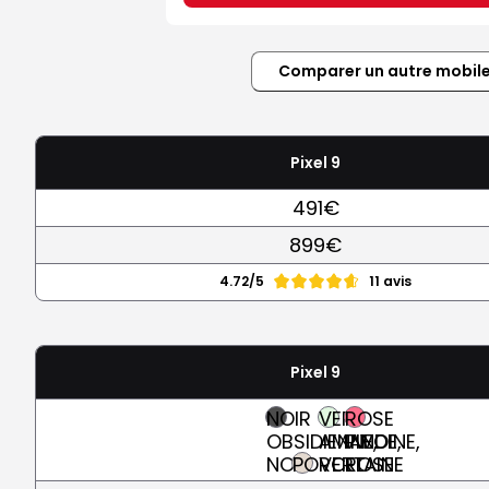
Comparer un autre mobil
Pixel 9
491€
899€
4.72/5
11 avis
Pixel 9
NOIR
VERT
ROSE
OBSIDIENNE,
AMANDE,
PIVOINE,
NOIR
PORCELAINE
VERT
ROSE