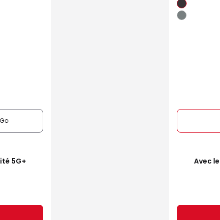
6Go
mité 5G+
Avec le