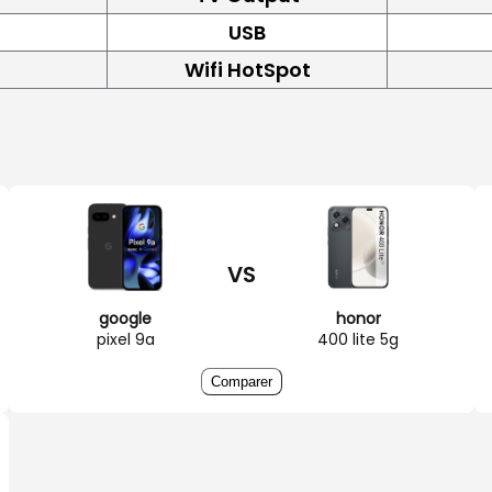
USB
Wifi HotSpot
VS
google
honor
pixel 9a
400 lite 5g
Comparer