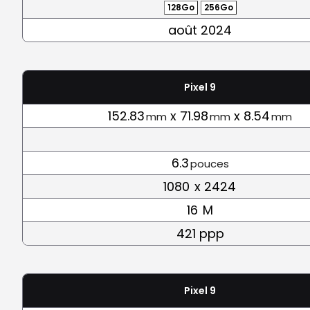
128Go
256Go
août 2024
Pixel 9
152.83
x 71.98
x 8.54
mm
mm
mm
6.3
pouces
1080
x 2424
16
M
421 ppp
Pixel 9