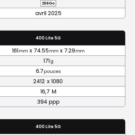
256Go
avril 2025
400 Lite 5G
161
x 74.55
x 7.29
mm
mm
mm
171
g
6.7
pouces
2412
x 1080
16,7
M
394 ppp
400 Lite 5G