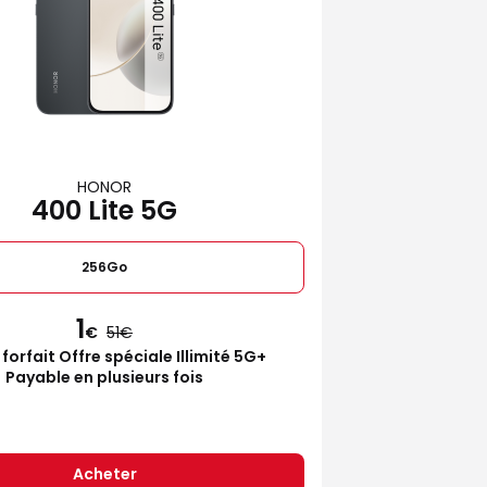
HONOR
400 Lite 5G
256Go
1
€
51
 forfait Offre spéciale Illimité 5G+
Payable en plusieurs fois
Acheter