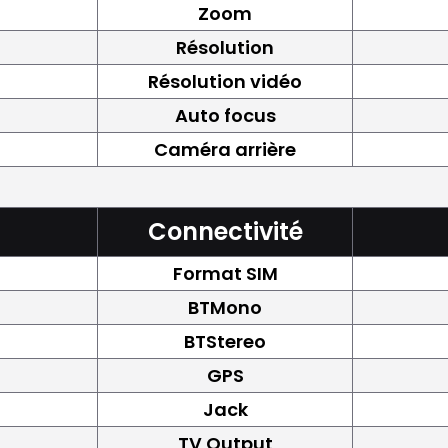
Zoom
Résolution
Résolution vidéo
Auto focus
Caméra arrière
Connectivité
Format SIM
BTMono
BTStereo
GPS
Jack
TV Output