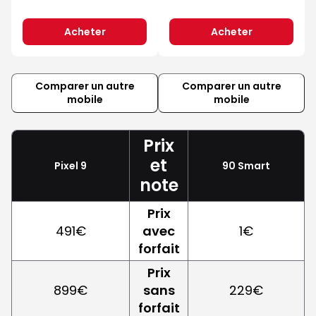
Acheter
Acheter
Comparer un autre
Comparer un autre
mobile
mobile
Prix
et
Pixel 9
90 Smart
note
Prix
491€
avec
1€
forfait
Prix
899€
sans
229€
forfait