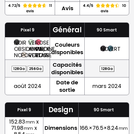
4.72/5
11
4.4/5
10
Avis
avis
avis
Général
Pixel 9
90 Smart
NOIR
VERT
ROSE
Couleurs
OBSIDIENNE,
AMANDE,
PIVOINE,
NOIR
VERT
disponibles
NOIR
PORCELAINE
VERT
ROSE
Capacités
128Go
256Go
128Go
disponibles
Date de
août 2024
mars 2024
sortie
Design
Pixel 9
90 Smart
152.83
x
mm
71.98
x
Dimensions
166.×76.5×8.24
mm
mm