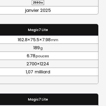
256Go
janvier 2025
Magic7 Lite
162.8×75.5×7.98
mm
189
g
6.78
pouces
2700×1224
1,07
milliard
Magic7 Lite