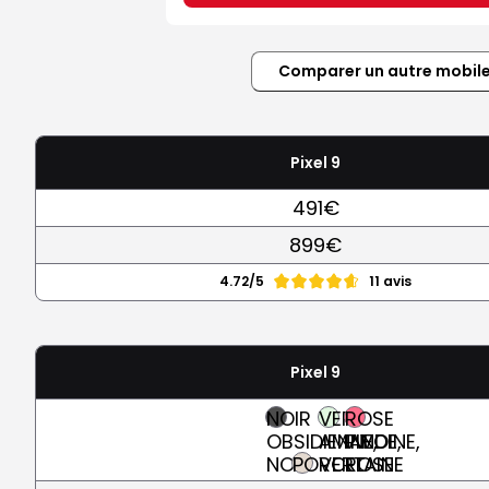
Comparer un autre mobil
Pixel 9
491€
899€
4.72/5
11 avis
Pixel 9
NOIR
VERT
ROSE
OBSIDIENNE,
AMANDE,
PIVOINE,
NOIR
PORCELAINE
VERT
ROSE