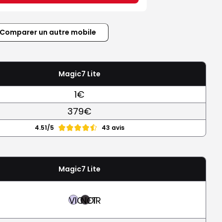
Comparer un autre mobile
Magic7 Lite
1€
379€
4.51/5
43 avis
Magic7 Lite
VIOLET
NOIR