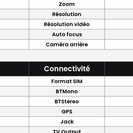
Zoom
Résolution
Résolution vidéo
Auto focus
Caméra arrière
Connectivité
Format SIM
BTMono
BTStereo
GPS
Jack
TV Output