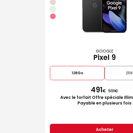
GOOGLE
Pixel 9
128Go
25
491
€
591
Avec le forfait Offre spéciale Illi
Payable en plusieurs fois
Acheter