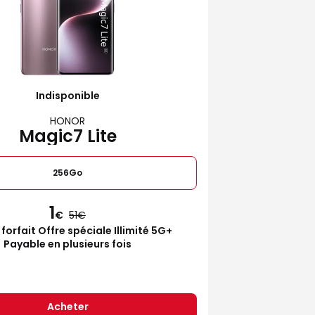
Indisponible
HONOR
Magic7 Lite
256Go
1
€
51
 forfait Offre spéciale Illimité 5G+
Payable en plusieurs fois
Acheter