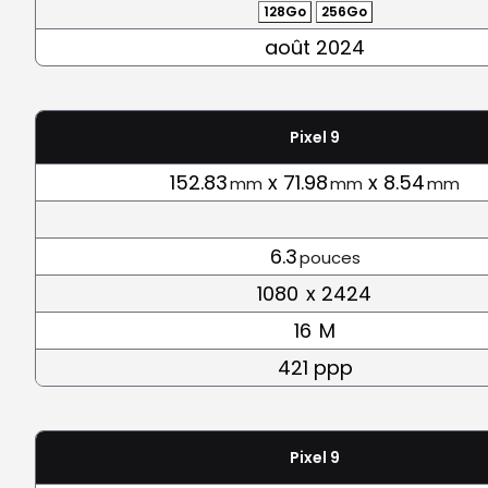
128Go
256Go
août 2024
Pixel 9
152.83
x 71.98
x 8.54
mm
mm
mm
6.3
pouces
1080
x 2424
16
M
421 ppp
Pixel 9