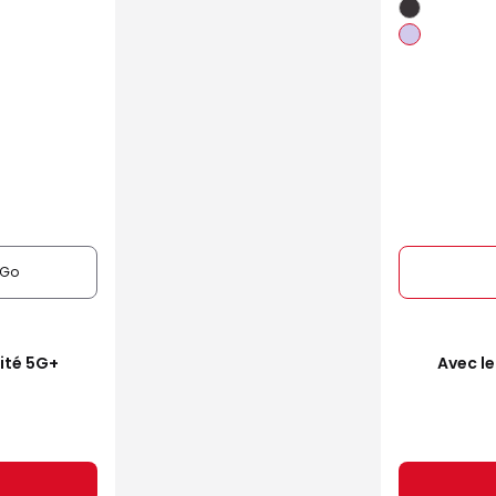
6Go
mité 5G+
Avec le