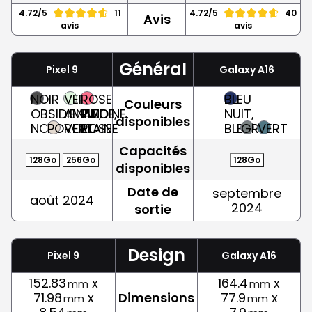
4.72/5
11
4.72/5
40
Avis
avis
avis
Général
Pixel 9
Galaxy A16
NOIR
VERT
ROSE
BLEU
Couleurs
OBSIDIENNE,
AMANDE,
PIVOINE,
NUIT,
disponibles
NOIR
PORCELAINE
VERT
ROSE
BLEU
GRIS
VERT
Capacités
128Go
256Go
128Go
disponibles
Date de
septembre
août 2024
2024
sortie
Design
Pixel 9
Galaxy A16
152.83
x
164.4
x
mm
mm
71.98
x
Dimensions
77.9
x
mm
mm