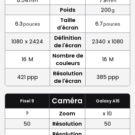
8.54
7.9
mm
mm
Poids
200
g
Taille
6.3
6.7
pouces
pouces
d'écran
Définition
1080
x 2424
2340
x 1080
de l'écran
Nombre de
16
M
16
M
couleurs
Résolution
421 ppp
385 ppp
de l'écran
Caméra
Pixel 9
Galaxy A16
?
Zoom
x 10
50
Résolution
50
Résolution