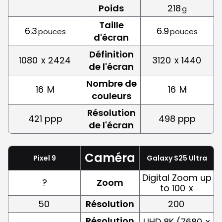
Poids
218
g
Taille
6.3
6.9
pouces
pouces
d'écran
Définition
1080
x 2424
3120
x 1440
de l'écran
Nombre de
16
M
16
M
couleurs
Résolution
421 ppp
498 ppp
de l'écran
Caméra
Pixel 9
Galaxy S25 Ultra
Digital Zoom up
?
Zoom
to 100
x
50
Résolution
200
Résolution
UHD 8K (7680
x