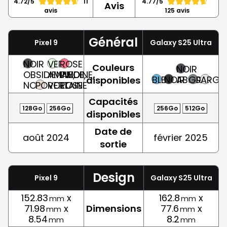
4.72/5
11
4.77/5
Avis
avis
125 avis
Général
Pixel 9
Galaxy S25 Ultra
NOIR
VERT
ROSE
Couleurs
NOIR
OBSIDIENNE,
AMANDE,
PIVOINE,
BLEU
NOIR
ABSOLU
GRIS
ARGE
disponibles
NOIR
PORCELAINE
VERT
ROSE
Capacités
128Go
256Go
256Go
512Go
disponibles
Date de
août 2024
février 2025
sortie
Design
Pixel 9
Galaxy S25 Ultra
152.83
x
162.8
x
mm
mm
71.98
x
Dimensions
77.6
x
mm
mm
8.54
8.2
mm
mm