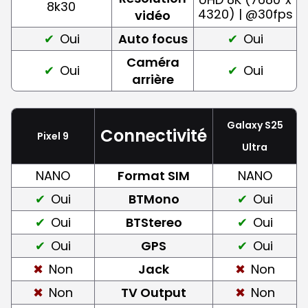
8k30
4320) | @30fps
vidéo
Oui
Auto focus
Oui
Caméra
Oui
Oui
arrière
Galaxy S25
Connectivité
Pixel 9
Ultra
NANO
Format SIM
NANO
Oui
BTMono
Oui
Oui
BTStereo
Oui
Oui
GPS
Oui
Non
Jack
Non
Non
TV Output
Non