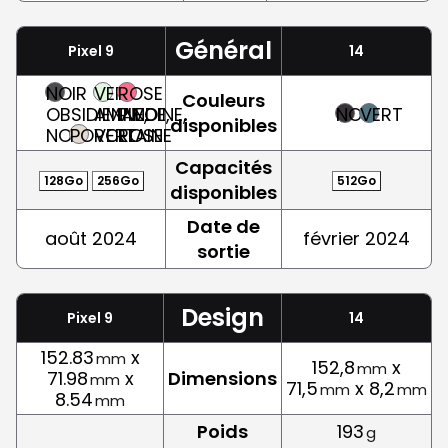
Général
Pixel 9
14
NOIR
VERT
ROSE
Couleurs
OBSIDIENNE,
AMANDE,
PIVOINE,
NOIR
VERT
disponibles
NOIR
PORCELAINE
VERT
ROSE
Capacités
128Go
256Go
512Go
disponibles
Date de
août 2024
février 2024
sortie
Design
Pixel 9
14
152.83
x
mm
152,8
x
mm
71.98
x
Dimensions
mm
71,5
x 8,2
mm
mm
8.54
mm
Poids
193
g