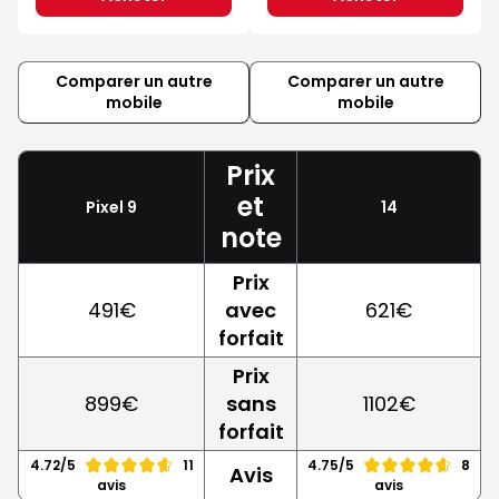
Comparer un autre
Comparer un autre
mobile
mobile
Prix
et
Pixel 9
14
note
Prix
491€
avec
621€
forfait
Prix
899€
sans
1102€
forfait
4.72/5
11
4.75/5
8
Avis
avis
avis