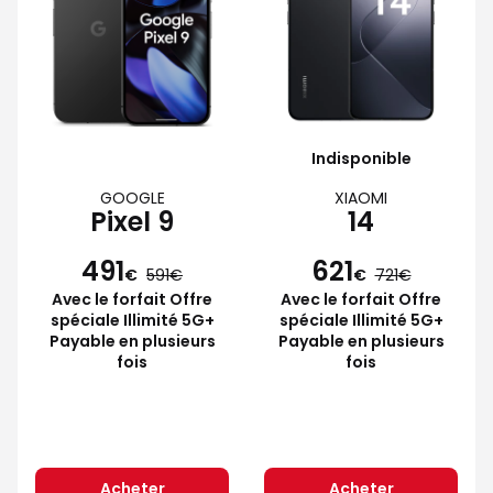
Indisponible
GOOGLE
XIAOMI
Pixel 9
14
491
621
€
591
€
721
Avec le forfait Offre
Avec le forfait Offre
spéciale Illimité 5G+
spéciale Illimité 5G+
Payable en plusieurs
Payable en plusieurs
fois
fois
Acheter
Acheter