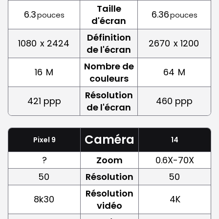
Taille
6.3
6.36
pouces
pouces
d'écran
Définition
1080
x 2424
2670
x 1200
de l'écran
Nombre de
16
M
64
M
couleurs
Résolution
421 ppp
460 ppp
de l'écran
Caméra
Pixel 9
14
?
Zoom
0.6X-70X
50
Résolution
50
Résolution
8k30
4K
vidéo