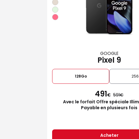
GOOGLE
Pixel 9
128Go
25
491
€
591
Avec le forfait Offre spéciale Illi
Payable en plusieurs fois
Acheter