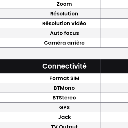
Zoom
Résolution
Résolution vidéo
Auto focus
Caméra arrière
Connectivité
Format SIM
BTMono
BTStereo
GPS
Jack
TV Output