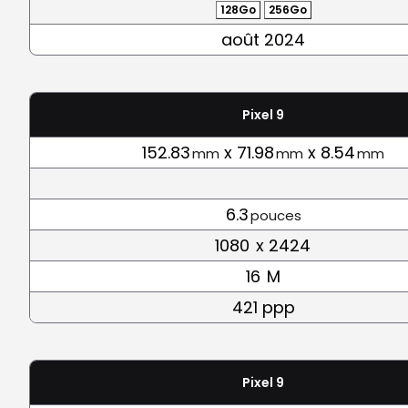
128Go
256Go
août 2024
Pixel 9
152.83
x 71.98
x 8.54
mm
mm
mm
6.3
pouces
1080
x 2424
16
M
421 ppp
Pixel 9