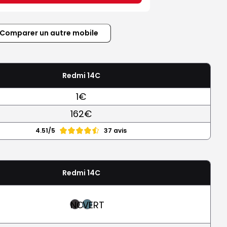
Comparer un autre mobile
Redmi 14C
1€
162€
4.51/5
37 avis
Redmi 14C
NOIR
VERT