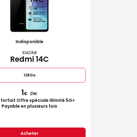
Indisponible
XIAOMI
Redmi 14C
128Go
1
€
21
 forfait Offre spéciale Illimité 5G+
Payable en plusieurs fois
Acheter