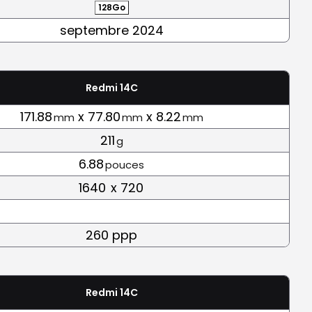
128Go
septembre 2024
Redmi 14C
171.88
x 77.80
x 8.22
mm
mm
mm
211
g
6.88
pouces
1640
x 720
260 ppp
Redmi 14C