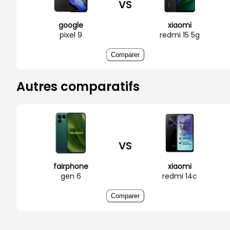
VS
google
xiaomi
pixel 9
redmi 15 5g
Comparer
Autres comparatifs
VS
fairphone
xiaomi
gen 6
redmi 14c
Comparer