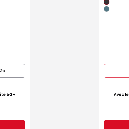
6Go
mité 5G+
Avec le