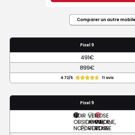
Comparer un autre mobil
Pixel 9
491€
899€
4.72/5
11 avis
Pixel 9
NOIR
VERT
ROSE
OBSIDIENNE,
AMANDE,
PIVOINE,
NOIR
PORCELAINE
VERT
ROSE