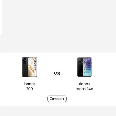
VS
honor
xiaomi
200
redmi 14c
Comparer