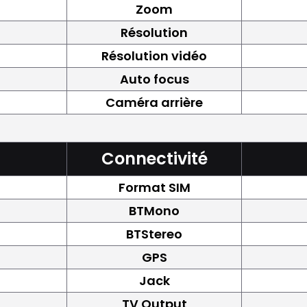
Zoom
Résolution
Résolution vidéo
Auto focus
Caméra arrière
Connectivité
Format SIM
BTMono
BTStereo
GPS
Jack
TV Output