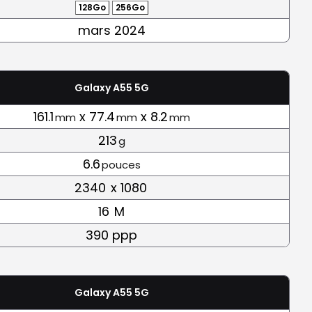
128Go
256Go
mars 2024
Galaxy A55 5G
161.1
x 77.4
x 8.2
mm
mm
mm
213
g
6.6
pouces
2340
x 1080
16
M
390 ppp
Galaxy A55 5G