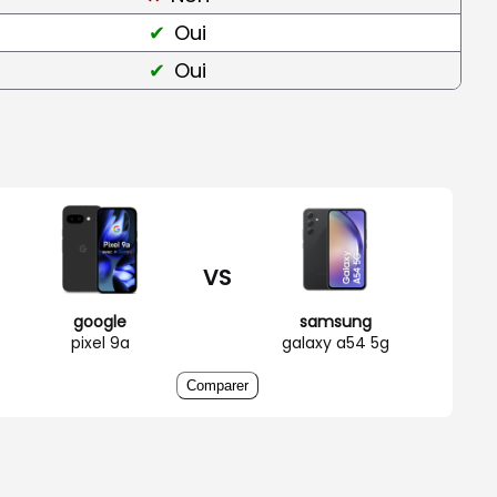
Oui
Oui
VS
google
samsung
pixel 9a
galaxy a54 5g
Comparer