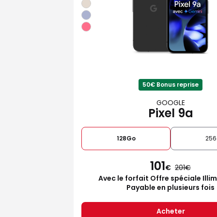
50€ Bonus reprise
GOOGLE
Pixel 9a
128Go
25
101
€
201
Avec le forfait Offre spéciale Illi
Payable en plusieurs fois
Acheter